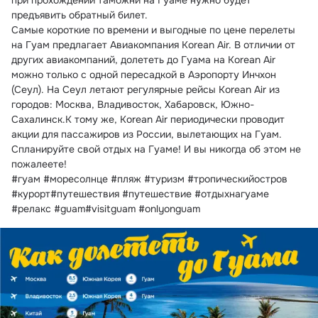
при прохождении таможни на Гуаме нужно будет 
предъявить обратный билет.
Самые короткие по времени и выгодные по цене перелеты 
на Гуам предлагает Авиакомпания Korean Air. В отличии от 
других авиакомпаний, долететь до Гуама на Korean Air 
можно только с одной пересадкой в Аэропорту Инчхон 
(Сеул). На Сеул летают регулярные рейсы Korean Air из 
городов: Москва, Владивосток, Хабаровск, Южно-
Сахалинск.К тому же, Korean Air периодически проводит 
акции для пассажиров из России, вылетающих на Гуам.
Спланируйте свой отдых на Гуаме! И вы никогда об этом не 
пожалеете!
#гуам #моресолнце #пляж #туризм #тропическийостров 
#курорт#путешествия #путешествие #отдыхнагуаме 
#релакс #guam#visitguam #onlyonguam