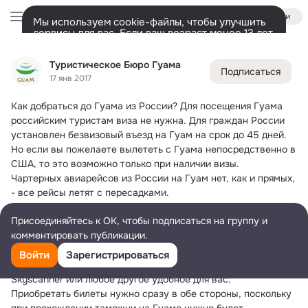
Войти
Мы используем cookie-файлы, чтобы улучшить
сервисы для вас. Если ваш возраст менее 13 лет,
настроить cookie-файлы должен ваш законный
Туристическое Бюро Гуама
представитель.
Больше информации
Туристическое Бюро Гуама
Подписаться
Разрешить все
Настроить
Лента
Участники
Темы
Фото
Ещё
760
1K
2K
17 янв 2017
Как добраться до Гуама из России?
 Для посещения Гуама 
Дополнительная
колонка
Всё
1 098
Обсуждаемые
российским туристам виза не нужна. Для граждан России 
установлен безвизовый въезд на Гуам на срок до 45 дней. 
Но если вы пожелаете вылететь с Гуама непосредственно в 
США, то это возможно только при наличии визы.
Чартерных авиарейсов из России на Гуам нет, как и прямых, 
- все рейсы летят с пересадками.
Вылететь на Гуам можно из всех региональных аэропортов 
Присоединяйтесь к ОК, чтобы подписаться на группу и
России, самостоятельно подобрав и состыковав рейсы с 
комментировать публикации.
учетом своих пожеланий. Регулярные рейсы вылетают на 
Гуам из стран Азиатско-Тихоокеанского региона. Для 
Войти
Зарегистрироваться
подборки и стыковки рейсов рекомендуем вам приложение 
Skyscanner или любое другое удобное для вас.
Приобретать билеты нужно сразу в обе стороны, поскольку 