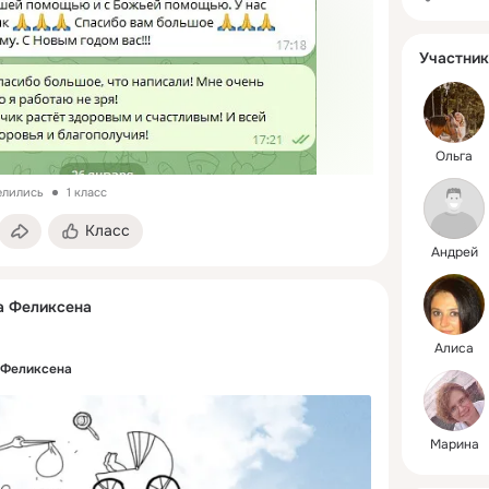
Участник
Ольга
елились
1 класс
Класс
Андрей
а Феликсена
Алиса
 Феликсена
Марина