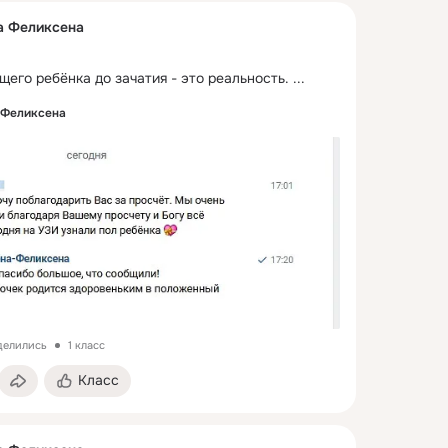
а Феликсена
его ребёнка до зачатия - это реальность.
 ...
 Феликсена
делились
1 класс
Класс