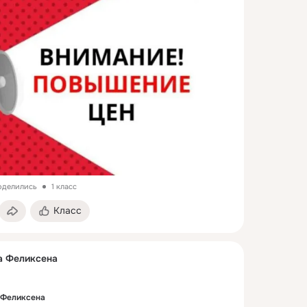
поделились
1 класс
Класс
а Феликсена
 Феликсена