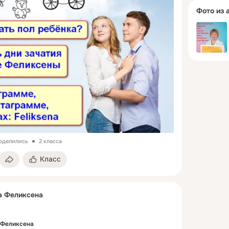
Фото из 
поделились
2 класса
Класс
а Феликсена
 Феликсена