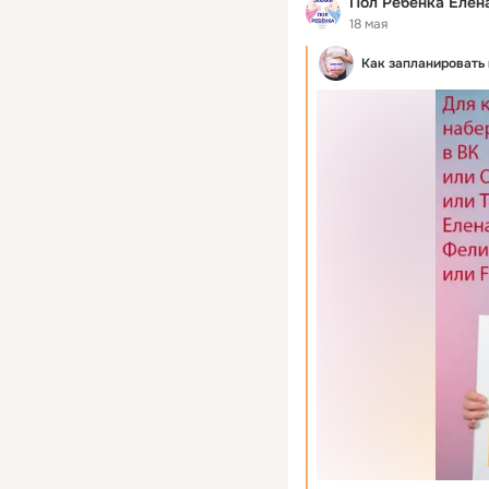
Пол Ребёнка Елен
18 мая
Как запланировать 