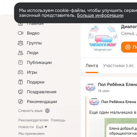
Мы используем cookie-файлы, чтобы улучшить сервис
законный представитель.
Больше информации
Левая
Главная
колонка
Диало
Видео
Семья, 
Группы
П
Люди
Публикации
Лента
Участники
3.4K
Игры
Подарки
Пол Ребёнка Елен
14 июн
Поздравления
Рекомендации
Пол Ребёнка Елена
Сменить язык
Еще один мальчишка в
Рекламодателям
Помощь
Новости
Ещё
Мы применяем