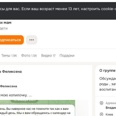
ы для вас. Если ваш возраст менее 13 лет, настроить cooki
ги мам
дети
одписаться
Темы
Фото
Видео
Подарки
1.9K
1.5K
17
Дополнитель
О группе
а Феликсена
колонка
Обсуждае
роды , за
 Феликсена
воспитан
 мою копилочку.
 ...
Админ
Влади
Киев