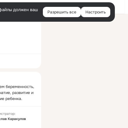
Войти
e-файлы должен ваш
Разрешить все
Настроить
Правая
колонка
ная
м беременность, 
чатие, развитие и 
ие ребенка.
истратор:
слав Каракулов