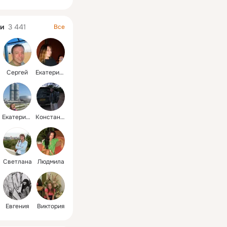
и
3 441
Все
Сергей
Екатерина
Екатерина
Константин
Светлана
Людмила
Евгения
Виктория