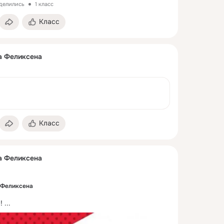
оделились
1 класс
Класс
а Феликсена
Класс
а Феликсена
 Феликсена
!
 ...