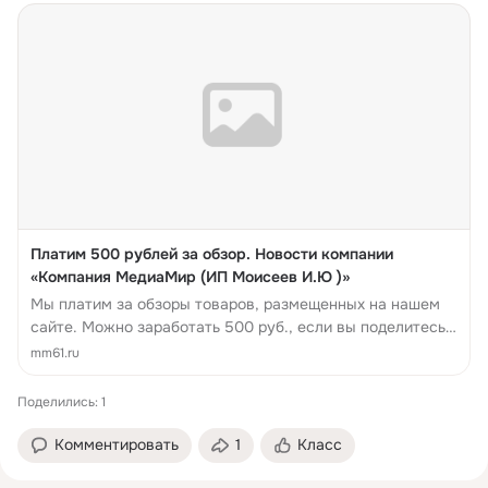
Платим 500 рублей за обзор. Новости компании
«Компания МедиаМир (ИП Моисеев И.Ю )»
Мы платим за обзоры товаров, размещенных на нашем
сайте. Можно заработать 500 руб., если вы поделитесь
своими впечатлениями об одном из товаров, которые
mm61.ru
есть у.
Поделились: 1
Комментировать
1
Класс