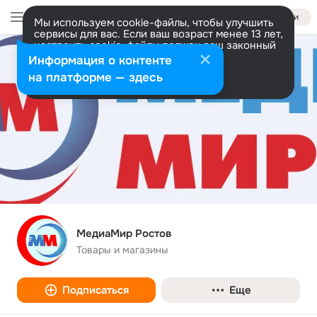
Войти
Мы используем cookie-файлы, чтобы улучшить
сервисы для вас. Если ваш возраст менее 13 лет,
настроить cookie-файлы должен ваш законный
представитель.
Больше информации
Информация о контенте
Разрешить все
Настроить
на платформе — здесь
МедиаМир Ростов
Товары и магазины
Подписаться
Еще