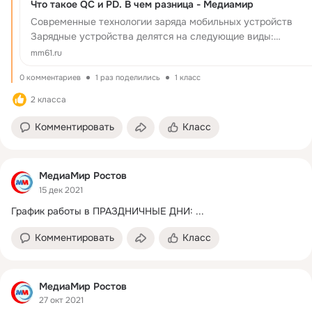
Что такое QC и PD. В чем разница - Медиамир
Современные технологии заряда мобильных устройств
Зарядные устройства делятся на следующие виды:
Классические (током заряда на 0.5, 1.0, 2.0, 3.0, 3.
mm61.ru
0 комментариев
1 раз поделились
1 класс
2 класса
Комментировать
Класс
МедиаМир Ростов
15 дек 2021
График работы в ПРАЗДНИЧНЫЕ ДНИ:
 ...
Комментировать
Класс
МедиаМир Ростов
27 окт 2021