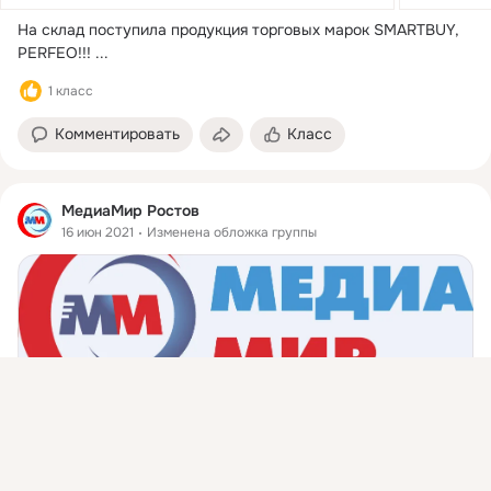
На склад поступила продукция торговых марок SMARTBUY, 
PERFEO!!!
 ...
1 класс
Комментировать
Класс
МедиаМир Ростов
16 июн 2021
Изменена обложка группы
Присоединяйтесь к ОК, чтобы подписаться на группу и
комментировать публикации.
МедиаМир Ростов
Войти
Зарегистрироваться