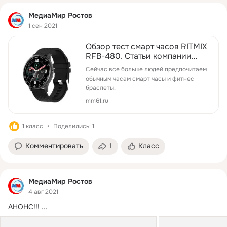
МедиаМир Ростов
1 сен 2021
Обзор тест смарт часов RITMIX
RFB-480. Статьи компании
«Компания МедиаМир (ИП
Сейчас все больше людей предпочитаем
Моисеев И.Ю )»
обычным часам смарт часы и фитнес
браслеты.
mm61.ru
1 класс
Поделились: 1
Комментировать
1
Класс
МедиаМир Ростов
4 авг 2021
АНОНС!!!
 ...