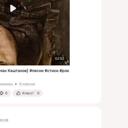
02:53
ман Каштанов) #песни #стихи #рок
делились
12 классов
0
Класс!
0
10:09