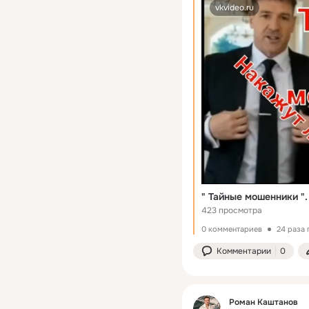
vkvideo.ru
423 просмотра
0 комментариев
24 раза
Комментарии
0
Роман Каштанов