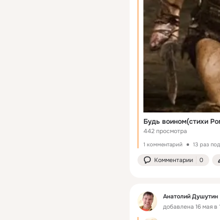
Будь воином(стихи Ро
442 просмотра
1 комментарий
13 раз по
Комментарии
0
Анатолий Душутин
добавлена 16 мая в 