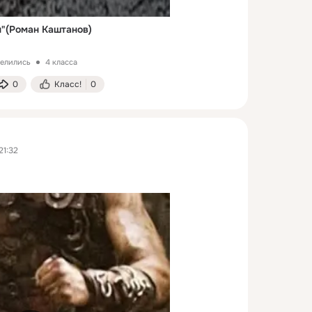
ы"(Роман Каштанов)
делились
4 класса
0
Класс!
0
21:32