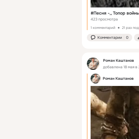
#Песня -,, Топор войн
423 просмотра
1 комментарий
21 раз по
Комментарии
0
Роман Каштанов
добавлена 18 мая в 
Роман Каштанов