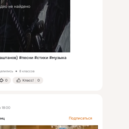
део не найдено
аштанов) #песни #стихи #музыка
делились
8 классов
0
Класс!
0
 18:00
Подписаться
ниц