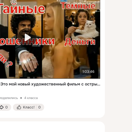
1:03:46
" Тайные мошенники ". Это мой новый художественный фильм с острым и кременальным сюжетом.
 поделились
4 класса
0
Класс!
0