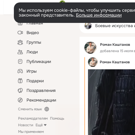
Мы используем cookie-файлы, чтобы улучшить сервис
законный представитель.
Больше информации
Левая
Главная
колонка
Боевые искусства и само
Видео
Группы
Роман Каштанов
добавлена 15 июля в
Люди
Публикации
Роман Каштанов
Игры
Подарки
Поздравления
Рекомендации
Сменить язык
Рекламодателям
Помощь
Новости
Ещё
Мы применяем