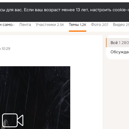
ы для вас. Если ваш возраст менее 13 лет, настроить cooki
оборона.
Лента
Участники
Темы
Фото
Видео
2.5K
1.2K
207
2
Дополнитель
колонка
Всё
1 280
 10:29
Обсужда