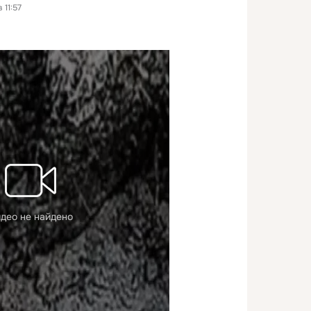
 11:57
део не найдено