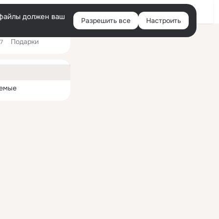
Войти
e-файлы должен ваш
Разрешить все
Настроить
Правая
Подарки
колонка
17
ная
емые