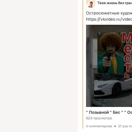
Твоя жизнь без гра
Остросюжетные художе
https://vkvideo.ru/vi
" Позывной " Бес " "
624 просмотра
0 комментариев
27 раз 