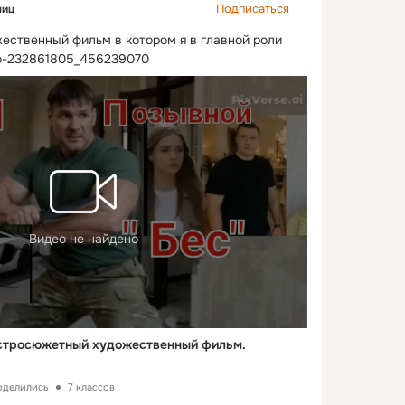
Подписаться
ниц
ственный фильм в котором я в главной роли
deo-232861805_456239070
Видео не найдено
 Остросюжетный художественный фильм.
поделились
7 классов