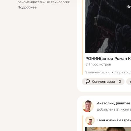
рекомендательные технологии
Ви
Подробнее
РОНИН(автор Роман К
311 просмотров
3 комментария
12 раз по
Комментарии
0
Анатолий Душутин
добавлена 21 июня в
Твоя жизнь без гра