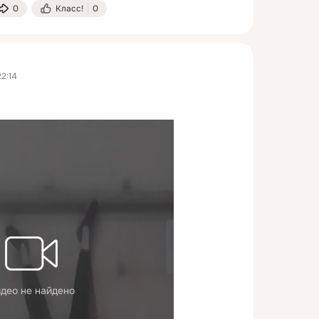
0
Класс!
0
2:14
део не найдено