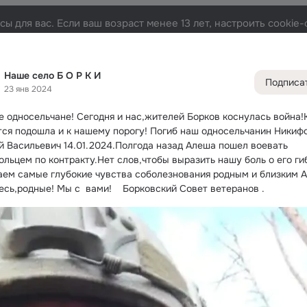
ы для вас. Если ваш возраст менее 13 лет, настроить cooki
 И
Лента
Участники
Товары
Темы
Фото
Вид
3.1K
13
1.4K
11K
Наше село Б О Р К И
Подписа
23 янв 2024
Дополнитель
колонка
Всё
1 44
е односельчане!
 Сегодня и нас,жителей Борков коснулась война!К
Обсужда
тся подошла и к нашему порогу! Погиб наш односельчанин Никифо
й Васильевич 14.01.2024.Полгода назад Алеша пошел воевать 
ольцем по контракту.Нет слов,чтобы выразить нашу боль о его гиб
ем самые глубокие чувства соболезнования родным и близким А
есь,родные! Мы с  вами!    Борковский Совет ветеранов .