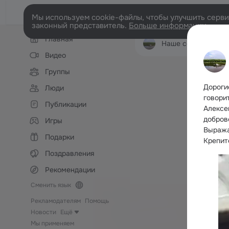
Мы используем cookie-файлы, чтобы улучшить сервис
законный представитель.
Больше информации
Левая
Главная
колонка
Наше село Б О Р К
Видео
Группы
Дороги
Люди
говори
Публикации
Алексе
добров
Игры
Выража
Подарки
Крепит
Поздравления
Рекомендации
Сменить язык
Рекламодателям
Помощь
Новости
Ещё
Мы применяем