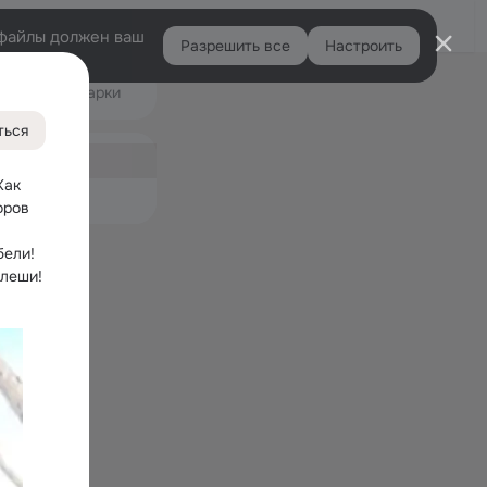
Войти
e-файлы должен ваш
Разрешить все
Настроить
Правая
ео
Подарки
колонка
496
ться
ная
0
ак 
емые
ров 
ели! 
леши! 