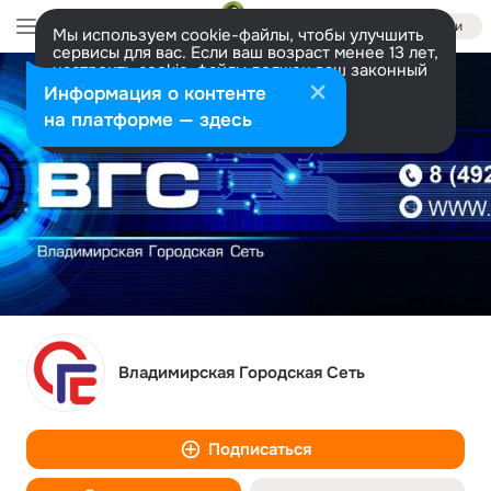
Войти
Мы используем cookie-файлы, чтобы улучшить
сервисы для вас. Если ваш возраст менее 13 лет,
настроить cookie-файлы должен ваш законный
представитель.
Больше информации
Информация о контенте
Разрешить все
Настроить
на платформе — здесь
Владимирская Городская Сеть
Подписаться