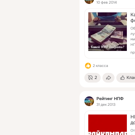
10 фев 2014
К
ф
Об
лу
ми
Н
np
2 класса
2
Кла
Рейтинг НПФ
31 дек 2013
Н
д
От