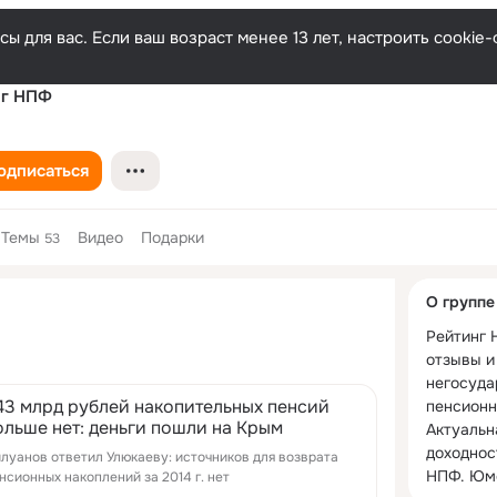
ы для вас. Если ваш возраст менее 13 лет, настроить cooki
нг НПФ
одписаться
Темы
Видео
Подарки
53
Дополнитель
О группе
колонка
Рейтинг 
отзывы и
негосуда
43 млрд рублей накопительных пенсий
пенсионн
ольше нет: деньги пошли на Крым
Актуальн
доходнос
луанов ответил Улюкаеву: источников для возврата
НПФ. Юмо
нсионных накоплений за 2014 г. нет