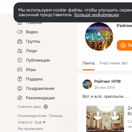
Мы используем cookie-файлы, чтобы улучшить сервис
законный представитель.
Больше информации
Левая
Главная
колонка
Рейти
Видео
Группы
П
Люди
Публикации
Лента
Участники
560
Игры
Подарки
Рейтинг НПФ
25 июн 2014
Поздравления
Вот и всё, приплыли.
 ...
Рекомендации
Сменить язык
2
б
Рекламодателям
Помощь
Си
Новости
Ещё
пе
Мы применяем