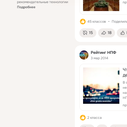
рекомендательные технологии
np
Подробнее
45 классов
Поделили
15
18
Рейтинг НПФ
3 мар 2014
Ч
д
В 
не
на
НП
np
2 класса