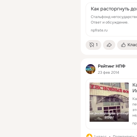
Как расторгнуть д
Cтальфонд негосударстве
Ответ и обсуждение.
npfrate.ru
1
Кла
Рейтинг НПФ
23 фев 2014
К
И
Ка
пе
эт
не
np
1 класс
Поделились: 