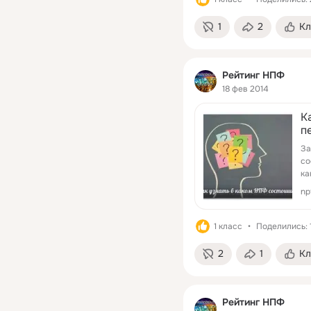
1
2
Кл
Рейтинг НПФ
18 фев 2014
К
п
За
со
ка
np
1 класс
Поделились: 
2
1
Кл
Рейтинг НПФ