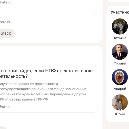
frate.ru
Участник
сь: 18
Класс
Татьяна
Михаил
то произойдет, если НПФ прекратит свою
еятельность?
случае прекращения деятельности
Андрей
государственного пенсионного фонда, пенсионные
копления граждан могут быть переведены в другой
Ф или возвращены в ПФ РФ.
frate.ru
Юрий