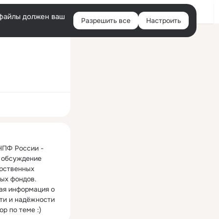
Войти
e-файлы должен ваш
Разрешить все
Настроить
Правая
колонка
ная
НПФ России - 
 обсуждение 
рственных 
ых фондов. 
ая информация о 
ти и надёжности 
р по теме :)