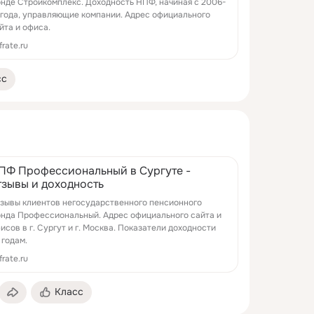
нде Стройкомплекс. Доходность НПФ, начиная с 2006-
 года, управляющие компании. Адрес официального
йта и офиса.
frate.ru
сс
ПФ Профессиональный в Сургуте -
тзывы и доходность
зывы клиентов негосударственного пенсионного
нда Профессиональный. Адрес официального сайта и
исов в г. Сургут и г. Москва. Показатели доходности
 годам.
frate.ru
Класс