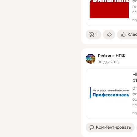
фо
го
са
np
1
Кла
Рейтинг НПФ
30 дек 2013
Н
о
От
фо
оф
по
np
Комментировать