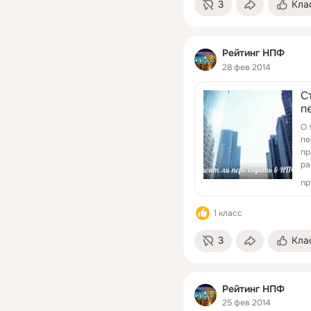
3
Кла
Рейтинг НПФ
28 фев 2014
C
п
О 
пе
пр
ра
np
1 класс
3
Кла
Рейтинг НПФ
25 фев 2014