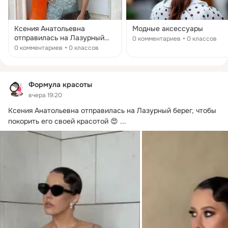
Ксения Анатольевна
Модные аксессуары
отправилась на Лазурный
0 комментариев
0 классов
берег, чтобы покорить его
0 комментариев
0 классов
своей красотой 😍 В своих
социальных сетях Собчак
опубликовала снимки с
Каннского кинофестиваля.
Формула красоты
На ней кружевное платье от
вчера 19:20
Acne Studios и яркий
Ксения Анатольевна отправилась на Лазурный берег, чтобы 
меховой шарф от Prada.
Выглядит прекрасно! 🧡
покорить его своей красотой 😍
 ...