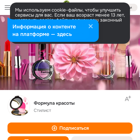
Войти
Мы используем cookie-файлы, чтобы улучшить
сервисы для вас. Если ваш возраст менее 13 лет,
настроить cookie-файлы должен ваш законный
представитель.
Больше информации
Информация о контенте
Разрешить все
Настроить
на платформе — здесь
Формула красоты
Стилист
Подписаться