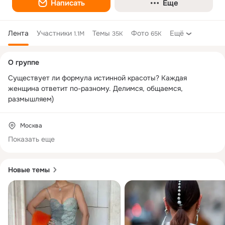
Написать
Еще
Лента
Участники
Темы
Фото
Ещё
1.1M
35K
65K
Дополнительная
О группе
колонка
Существует ли формула истинной красоты? Каждая 
женщина ответит по-разному. Делимся, общаемся, 
размышляем)
Москва
Показать еще
Новые темы