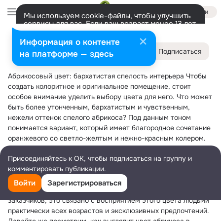
Войти
Мы используем cookie-файлы, чтобы улучшить
сервисы для вас. Если ваш возраст менее 13 лет,
настроить cookie-файлы должен ваш законный
Дом Мечта.Проекты.
представитель.
Больше информации
Информация о контенте
Дом Мечта.Проекты.
Подписаться
Разрешить все
Настроить
на платформе — здесь
Лента
Участники
Темы
Фото
Ещё
202K
14K
81K
15 апр 2014
Абрикосовый цвет: бархатистая спелость интерьера
 Чтобы 
Дополнительная
колонка
Всё
14 939
Обсуждаемые
создать колоритное и оригинальное помещение, стоит 
особое внимание уделить выбору цвета для него. Что может 
быть более утонченным, бархатистым и чувственным, 
нежели оттенок спелого абрикоса? Под данным тоном 
понимается вариант, который имеет благородное сочетание 
оранжевого со светло-желтым и нежно-красным колером. 
Такая фруктовая вариация очень нравится большинству 
Присоединяйтесь к ОК, чтобы подписаться на группу и
дизайнеров, поскольку дает возможность работать в разных 
комментировать публикации.
помещениях.
Кроме того, абрикосовый цвет в интерьере имеет большую 
Войти
Зарегистрироваться
популярность и распространенность у разных категорий 
заказчиков, это связано с восприятием этого цвета людьми 
практически всех возрастов и эксклюзивных предпочтений. 