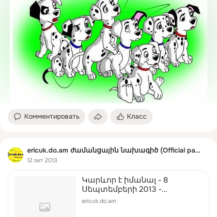
Комментировать
Класс
ericuk.do.am ժամանցային նախագիծ (Official page)
12 окт 2013
Կարևոր է իմանալ - 8
Սեպտեմբերի 2013 -
դպրոցական ժամանցային
ericuk.do.am
կայք