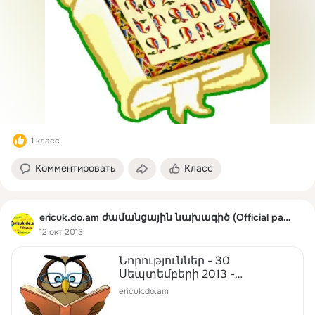
1 класс
Комментировать
Класс
ericuk.do.am ժամանցային նախագիծ (Official page)
12 окт 2013
Նորություններ - 30
Սեպտեմբերի 2013 -
դպրոցական ժամանցային
ericuk.do.am
կայք