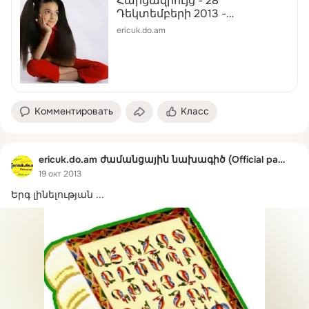
Հարցազրույց - 28
Դեկտեմբերի 2013 -
դպրոցական ժամանցային
ericuk.do.am
կայք
Комментировать
Класс
ericuk.do.am ժամանցային նախագիծ (Official page)
19 окт 2013
Երգ լինելության
 ...