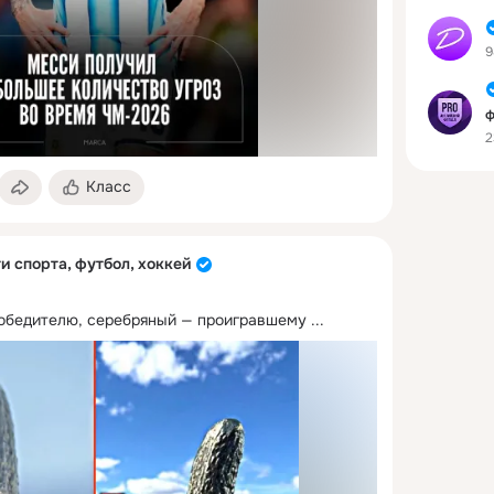
9
ф
2
Класс
и спорта, футбол, хоккей
победителю, серебряный — проигравшему
 ...