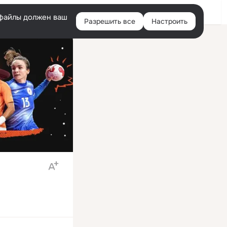
Войти
e-файлы должен ваш
Разрешить все
Настроить
Правая
колонка