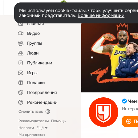
Мы используем cookie-файлы, чтобы улучшить сервис
законный представитель.
Больше информации
Левая
Главная
колонка
Видео
Группы
Люди
Публикации
Игры
Подарки
Поздравления
Чемп
Рекомендации
Интерн
Сменить язык
П
Рекламодателям
Помощь
Новости
Ещё
Мы применяем