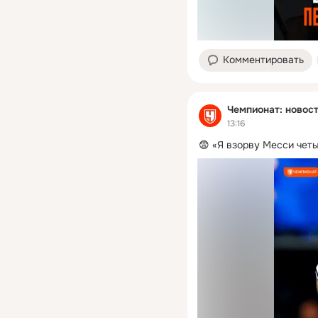
Комментировать
Чемпионат: новост
13:16
😨 «Я взорву Месси чет