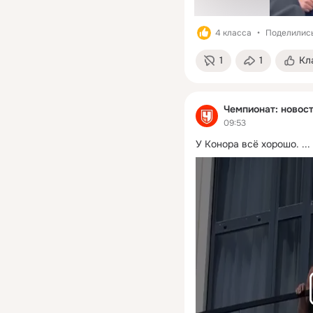
4 класса
Поделились
1
1
Кл
Чемпионат: новост
09:53
У Конора всё хорошо.
 ...