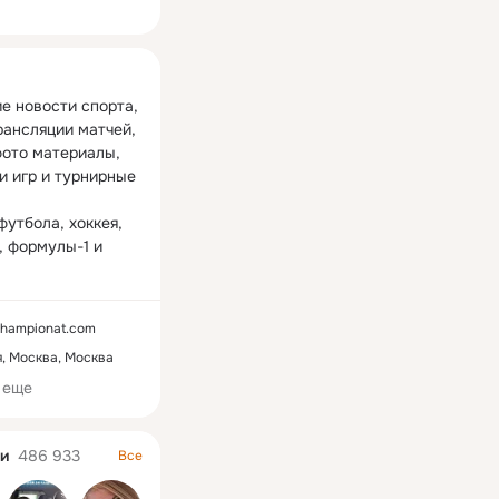
ная
е новости спорта, 
рансляции матчей, 
фото материалы, 
и игр и турнирные 
утбола, хоккея, 
 формулы-1 и 
е и приглашайте 
hampionat.com
, Москва, Москва
osuslugi.ru/snet/67
 еще
ab2221b0da0146
и
486 933
Все