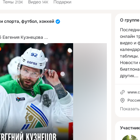
Темы
Видео
Подарки
213K
14K
Дополнитель
О группе
и спорта, футбол, хоккей
колонка
Последни
онлайн т
б Евгения Кузнецова
 ...
видео и 
календар
таблицы.

Новости ф
биатлона,
других.

Вступайт
друзей.

www.c
Россия
РКН: 
https://g
Показать
937aba58
Участник