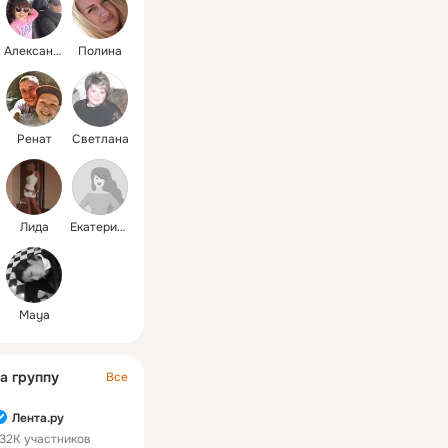
Александр
Полина
Ренат
Светлана
Лида
Екатерина
Maya
а группу
Все
Лента.ру
32K участников