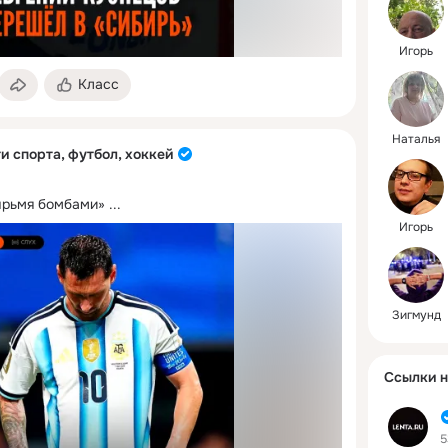
Игорь
Класс
Наталья
и спорта, футбол, хоккей
ырьмя бомбами»
 ...
Игорь
Зигмунд
Ссылки н
5