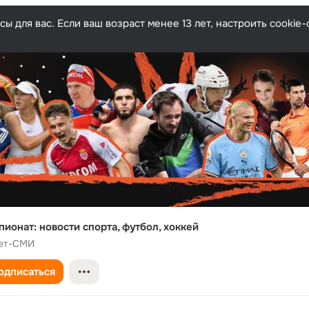
ы для вас. Если ваш возраст менее 13 лет, настроить cooki
ионат: новости спорта, футбол, хоккей
ет-СМИ
одписаться