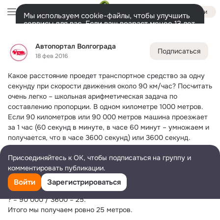
Войти
Мы используем cookie-файлы, чтобы улучшить
сервисы для вас. Если ваш возраст менее 13 лет,
настроить cookie-файлы должен ваш законный
Автопортал Волгограда
представитель.
Больше информации
Автопортал Волгограда
Подписаться
Разрешить все
Настроить
Лента
Участники
Товары
Темы
Ещё
15K
16
26K
18 фев 2016
Какое расстояние проедет транспортное средство за одну 
Дополнительная
колонка
Всё
26 612
Обсуждаемые
секунду при скорости движения около 90 км/час?
 Посчитать 
очень легко – школьная арифметическая задача по 
составлению пропорции. В одном километре 1000 метров.
Если 90 километров или 90 000 метров машина проезжает 
за 1 час (60 секунд в минуте, в часе 60 минут – умножаем и 
получается, что в часе 3600 секунд) или 3600 секунд.
То сколько метров проедет машина за одну секунду?
Присоединяйтесь к ОК, чтобы подписаться на группу и
3600 с – 90 000 м
комментировать публикации.
1 с – ?
Разделим количество метров на количество секунд и 
Войти
Зарегистрироваться
получим искомый результат:
? = 90 000 / 3600 = 25.
Итого мы получаем ровно 25 метров.