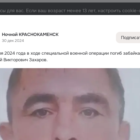
ы для вас. Если ваш возраст менее 13 лет, настроить cooki
АМЕНСК
Лента
Участники
Темы
Фото
Видео
75K
240K
466K
Ночной КРАСНОКАМЕНСК
Подписа
30 дек 2024
Дополнитель
колонка
Всё
240 
бря 2024 года в ходе специальной военной операции погиб забайка
Обсужда
й Викторович Захаров.