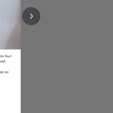
он был 
ей 
а он 