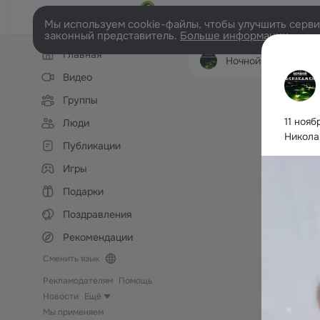
Мы используем cookie-файлы, чтобы улучшить сервис
законный представитель.
Больше информации
Левая
Главная
колонка
Ночной КРАСНОК
Видео
Группы
11 ноя
Люди
Никола
Публикации
Игры
Подарки
Поздравления
Рекомендации
Сменить язык
Рекламодателям
Помощь
Новости
Ещё
Мы применяем