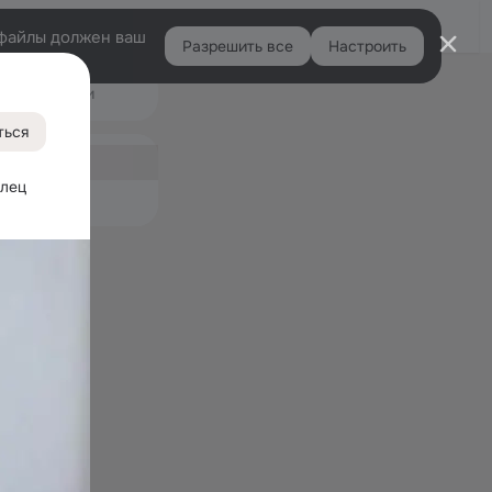
Войти
e-файлы должен ваш
Разрешить все
Настроить
Правая
Подарки
колонка
16K
ться
ная
548
лец 
емые