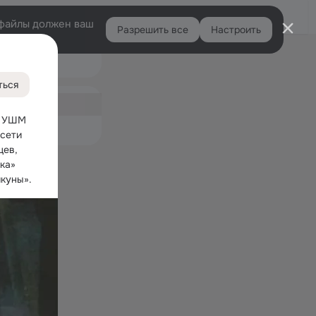
Войти
e-файлы должен ваш
Разрешить все
Настроить
Правая
Подарки
колонка
15
ться
ная
8
 УШМ 
емые
сети 
ев, 
ка» 
куны».