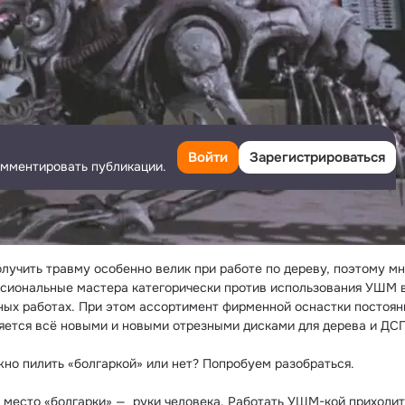
Войти
Зарегистрироваться
омментировать публикации.
олучить травму особенно велик при работе по дереву, поэтому мн
сиональные мастера категорически против использования УШМ в
ных работах. При этом ассортимент фирменной оснастки постоянн
яется всё новыми и новыми отрезными дисками для дерева и ДСП.
жно пилить «болгаркой» или нет? Попробуем разобраться.

 место «болгарки» —  руки человека. Работать УШМ-кой приходитс