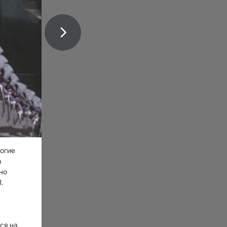
огие 
 
о 


я на 