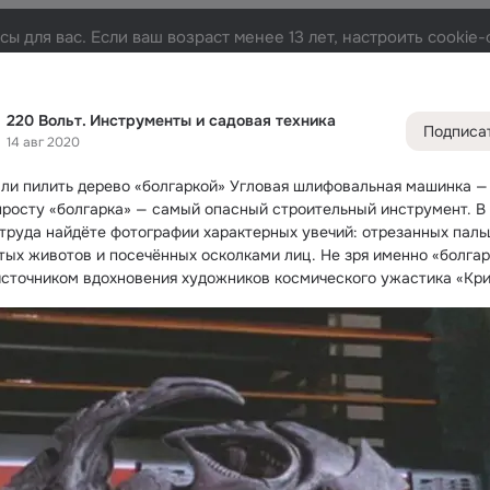
ы для вас. Если ваш возраст менее 13 лет, настроить cooki
вая техника
Лента
Участники
Товары
Темы
Видео
91K
12
4.7K
2
220 Вольт. Инструменты и садовая техника
Подписа
14 авг 2020
Дополнитель
колонка
Всё
4 76
ли пилить дерево «болгаркой»
 Угловая шлифовальная машинка —
Обсужда
просту «болгарка» — самый опасный строительный инструмент. В 
 труда найдёте фотографии характерных увечий: отрезанных пальц
тых животов и посечённых осколками лиц. Не зря именно «болгар
источником вдохновения художников космического ужастика «Кри