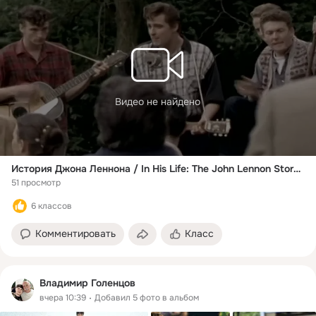
Видео не найдено
История Джона Леннона / In His Life: The John Lennon Story (2000)
51 просмотр
6 классов
Комментировать
Класс
Владимир Голенцов
вчера 10:39
Добавил 5 фото в альбом