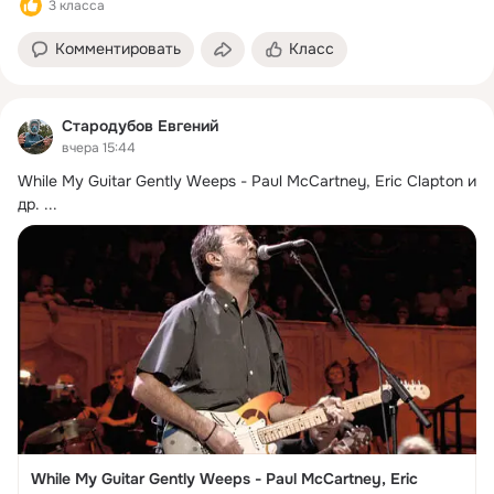
3 класса
Комментировать
Класс
Cтaрoдубoв Eвгeний
вчера 15:44
Whilе Му Guitаr Gеntlу Wеерs - Раul МсСаrtnеy, Eric Clapton и 
др.
 ...
Whilе Му Guitаr Gеntlу Wеерs - Раul МсСаrtnеy, Eric