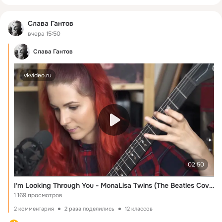
Слава Гантов
вчера 15:50
Слава Гантов
vkvideo.ru
02:50
I'm Looking Through You - MonaLisa Twins (The Beatles Cover)
1 169 просмотров
2 комментария
2 раза поделились
12 классов