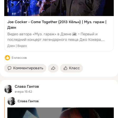
Joe Сосker - Come Together (2013 Кёльн) | Муз. гараж |
Дзен
Видео автора «Муз. гараж» в Дзене 🎦: • Первый и
последний концерт легендарного певца Джо Кокера,
записанный и изданный в Full HD качестве. Концерт
Дзен | Видео
прошёл в апреле 2013 г.
5 классов
Комментировать
Класс
Слава Гантов
вчера 15:42
Слава Гантов