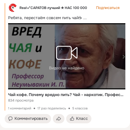
Подписаться
Real✓САРАТОВ лучший ✯ НАС 100 000
Ребята, перестаём совсем пить чай☕
 ...
Видео не найдено
Чай кофе. Почему вредно пить? Чай - наркотик. Профессор Неумывакин И. П.
834 просмотра
1 комментарий
17 раз поделились
5 классов
Комментировать
Класс