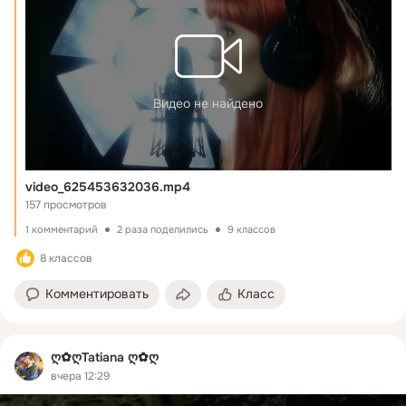
Видео не найдено
video_625453632036.mp4
157 просмотров
1 комментарий
2 раза поделились
9 классов
8 классов
Комментировать
Класс
ღ✿ღTatiana ღ✿ღ
вчера 12:29