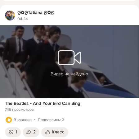
ღ✿ღTatiana ღ✿ღ
04:24
Видео не найдено
The Beatles - And Your Bird Can Sing
745 просмотров
9 классов
Поделились: 2
1
2
Класс