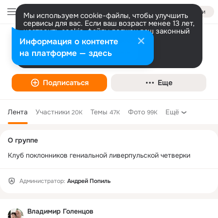
Войти
Мы используем cookie-файлы, чтобы улучшить
сервисы для вас. Если ваш возраст менее 13 лет,
настроить cookie-файлы должен ваш законный
представитель.
Больше информации
Информация о контенте
The Beatles
Разрешить все
Настроить
на платформе — здесь
Подписаться
Еще
Лента
Участники
Темы
Фото
Ещё
20K
47K
99K
Дополнительная
О группе
колонка
Клуб поклонников гениальной ливерпульской четверки
Администратор:
Андрей Попиль
Владимир Голенцов