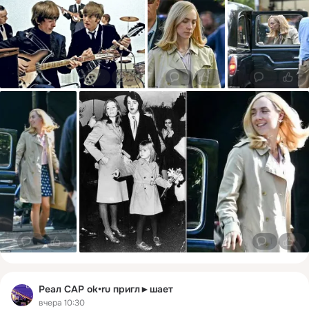
2
18
0
3
0
5
0
6
1
6
Реал САР ok•ru пригл►шает
вчера 10:30