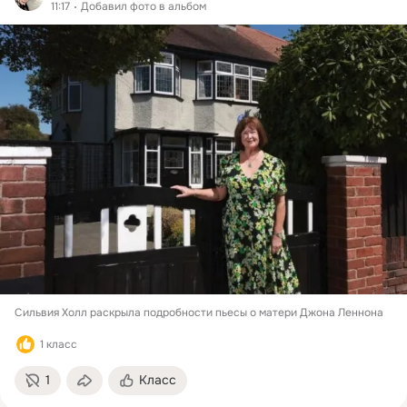
11:17
Добавил фото в альбом
Сильвия Холл раскрыла подробности пьесы о матери Джона Леннона
1 класс
1
Класс