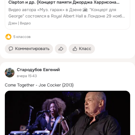
Clapton и др. (Концерт памяти Джорджа Харрисона
2002) | Муз. гараж | Дзен
Видео автора «Муз. гараж» в Дзене 🎦: "Концерт для
George" состоялся в Royal Albert Hall в Лондоне 29 ноября
2002 года в память...
Дзен | Видео
5 классов
Комментировать
Класс
Cтaрoдубoв Eвгeний
вчера 15:43
Come Together - Joe Сосker (2013)