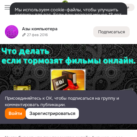
Войти
Мы используем cookie-файлы, чтобы улучшить
сервисы для вас. Если ваш возраст менее 13 лет,
настроить cookie-файлы должен ваш законный
Азы компьютера
представитель.
Больше информации
Азы компьютера
Подписаться
Разрешить все
Настроить
Лента
Участники
Темы
Фото
Ещё
165K
9.5K
41K
27 фев 2016
Дополнительная
колонка
Всё
9 516
Обсуждаемые
Присоединяйтесь к ОК, чтобы подписаться на группу и
комментировать публикации.
Войти
Зарегистрироваться