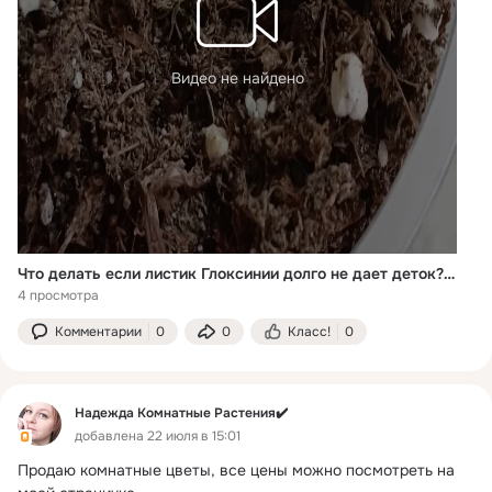
Видео не найдено
Что делать если листик Глоксинии долго не дает деток? А вот что 😊!🌱🌿 #глоксиния #комнатныецветы #цветыдлядома #flowers
4 просмотра
Комментарии
0
0
Класс!
0
Надежда Комнатные Растения✔️
добавлена 22 июля в 15:01
Продаю комнатные цветы, все цены можно посмотреть на 