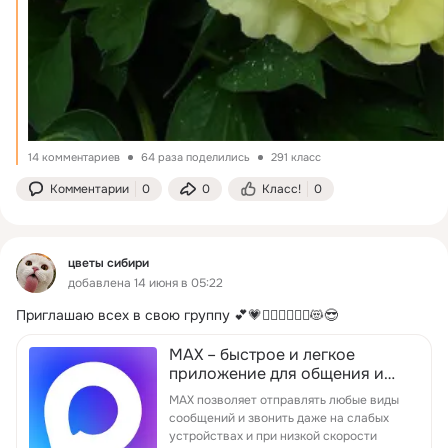
14 комментариев
64 раза поделились
291 класс
Комментарии
0
0
Класс!
0
цветы сибири
добавлена 14 июня в 05:22
Приглашаю всех в свою группу 💕💗🧚‍♀🧚‍♀🧚‍♀😻😎
MAX – быстрое и легкое
приложение для общения и
решения пов…
MAX позволяет отправлять любые виды
сообщений и звонить даже на слабых
устройствах и при низкой скорости