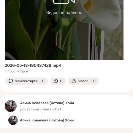
Видео не найдено
2026-05-13-180437429.mp4
7 просмотров
Комментарии
0
0
Класс!
0
Алина Ковалева (Котова) Хойи
добавлена 7 мая в 21:53
Алина Ковалева (Котова) Хойи
Принимаем заказы на осеннюю рассылку пионов.
 ...