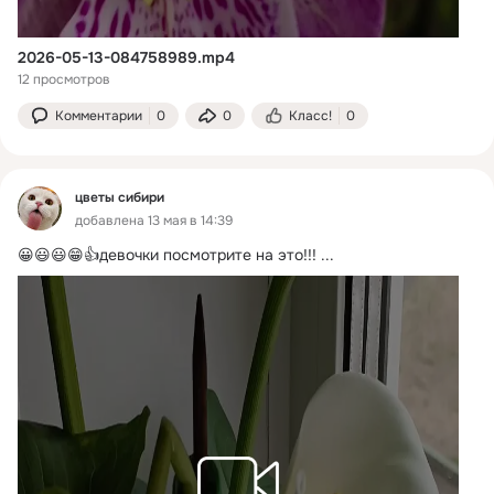
2026-05-13-084758989.mp4
12 просмотров
Комментарии
0
0
Класс!
0
цветы сибири
добавлена 13 мая в 14:39
😀😃😃😁👍девочки посмотрите на это!!!
 ...