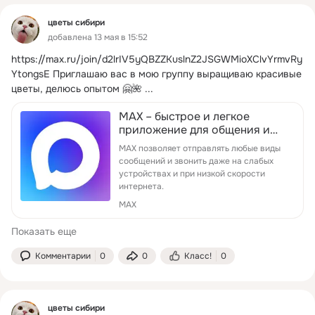
цветы сибири
добавлена 13 мая в 15:52
https://max.ru/join/d2lrIV5yQBZZKuslnZ2JSGWMioXClvYrmvRy
YtongsE
Приглашаю вас в мою группу выращиваю красивые 
цветы, делюсь опытом 🤗🌺
 ...
MAX – быстрое и легкое
приложение для общения и
решения пов…
MAX позволяет отправлять любые виды
сообщений и звонить даже на слабых
устройствах и при низкой скорости
интернета.
MAX
Показать еще
Комментарии
0
0
Класс!
0
цветы сибири