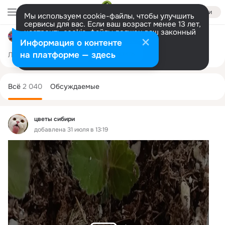
Войти
Мы используем cookie-файлы, чтобы улучшить
сервисы для вас. Если ваш возраст менее 13 лет,
настроить cookie-файлы должен ваш законный
Мои домашние цветы
представитель.
Больше информации
Информация о контенте
Разрешить все
Настроить
на платформе — здесь
Лента
Участники
Товары
Темы
Ещё
1.1K
3
2K
Дополнительная
колонка
Всё
2 040
Обсуждаемые
цветы сибири
добавлена 31 июля в 13:19