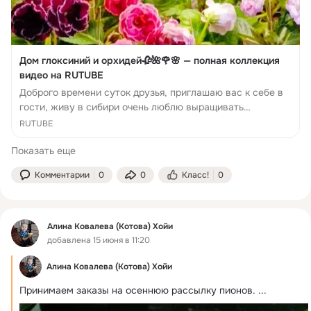
Дом глоксиний и орхидей🥀🌺🌹🌸 — полная коллекция
видео на RUTUBE
Доброго времени суток друзья, приглашаю вас к себе в
гости, живу в сибири очень люблю выращивать
комнатные цветы 😊 https://youtube.com/@kukla777?
RUTUBE
si=rDCjJJoeowa-_98d А ТАК ЖЕ НА МАКС И ...
Показать еще
Комментарии
0
0
Класс!
0
Алина Ковалева (Котова) Хойи
добавлена 15 июня в 11:20
Алина Ковалева (Котова) Хойи
Принимаем заказы на осеннюю рассылку пионов.
 ...