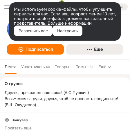
Войти
Мы используем cookie-файлы, чтобы улучшить
сервисы для вас. Если ваш возраст менее 13 лет,
настроить cookie-файлы должен ваш законный
представитель.
Больше информации
Голос Ванкувера
Разрешить все
Настроить
Город, регион
Подписаться
Еще
Лента
Участники
Товары
Темы
Ещё
6.4K
1
1.5K
Дополнительная
О группе
колонка
Друзья, прекрасен наш союз! (А.С.Пушкин)

Возьмемся за руки, друзья, чтоб не пропасть поодиночке! 
(Б.Ш.Окуджава)

------------

Для всех, кто любит Ванкувер, Британскую Колумбию. 
Ванкувер
www.arbetov.com
Показать еще