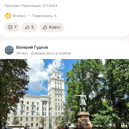
Проспект Революции  27.7.2024
81 класс
Поделились: 5
7
5
Класс
Валерий Гудков
29 июл
Добавил фото в альбом