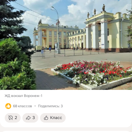
ЖД вокзал Воронеж-1 
68 классов
Поделились: 3
2
3
Класс