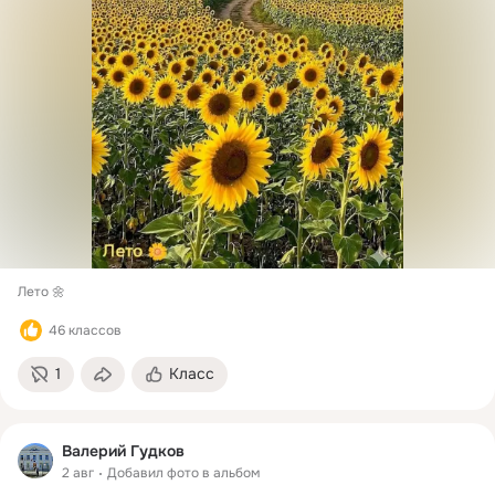
Лето 🌼 
46 классов
1
Класс
Валерий Гудков
2 авг
Добавил фото в альбом