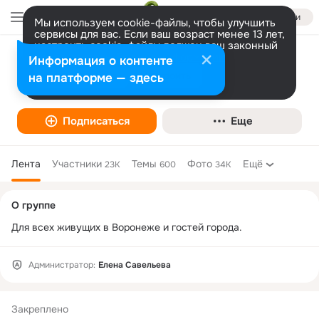
Войти
Мы используем cookie-файлы, чтобы улучшить
сервисы для вас. Если ваш возраст менее 13 лет,
настроить cookie-файлы должен ваш законный
представитель.
Больше информации
Информация о контенте
Воронеж
Разрешить все
Настроить
на платформе — здесь
Подписаться
Еще
Лента
Участники
Темы
Фото
Ещё
23K
600
34K
Дополнительная
О группе
колонка
Для всех живущих в Воронеже и гостей города.
Администратор:
Елена Савельева
Закреплено