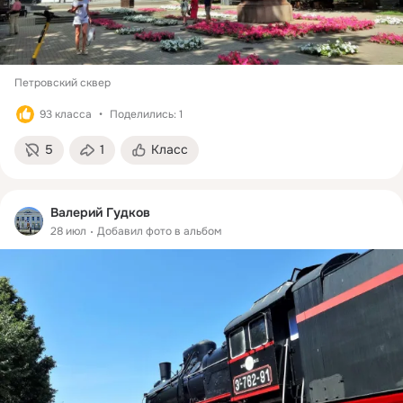
Петровский сквер
93 класса
Поделились: 1
5
1
Класс
Валерий Гудков
28 июл
Добавил фото в альбом