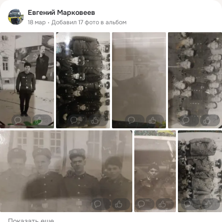
Евгений Марковеев
18 мар
Добавил 17 фото в альбом
0
3
0
2
0
1
0
2
0
1
0
1
0
1
Показать еще