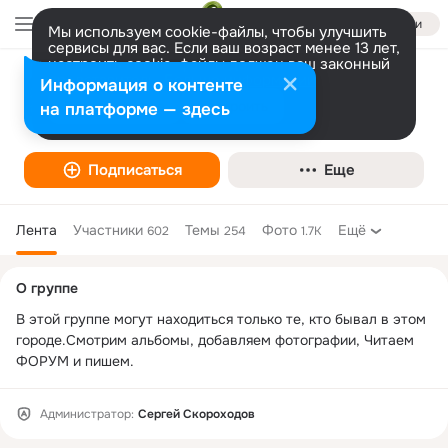
Войти
Мы используем cookie-файлы, чтобы улучшить
сервисы для вас. Если ваш возраст менее 13 лет,
настроить cookie-файлы должен ваш законный
представитель.
Больше информации
Информация о контенте
Мейссен в/ч 75235
Разрешить все
Настроить
на платформе — здесь
Подписаться
Еще
Лента
Участники
Темы
Фото
Ещё
602
254
1.7K
Дополнительная
О группе
колонка
В этой группе могут находиться только те, кто бывал в этом 
городе.Смотрим альбомы, добавляем фотографии, Читаем 
ФОРУМ и пишем.
Администратор:
Сергей Скороходов