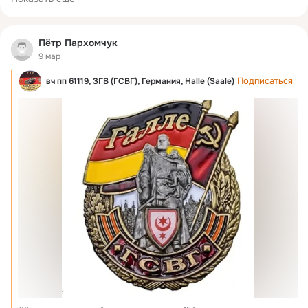
Пётр Пархомчук
9 мар
Подписаться
вч пп 61119, ЗГВ (ГСВГ), Германия, Halle (Saale)