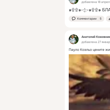
добавлена 18 апрел
๑۩۩๑-:¦:-๑۩۩๑ БЛ
Комментарии
5
Анатолий Кожевни
добавлена 27 января
Пауло Коэльо цените жи