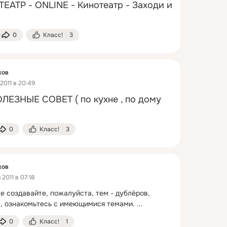
ТР - ONLINE - Кинотеатр - Заходи и 
0
Класс!
3
ков
2011 в 20:49
ЗНЫЕ СОВЕТ ( по кухне , по дому 
0
Класс!
3
ков
2011 в 07:18
е создавайте, пожалуйста, тем - дублёров, 
, ознакомьтесь с имеющимися темами.
 ...
0
Класс!
1