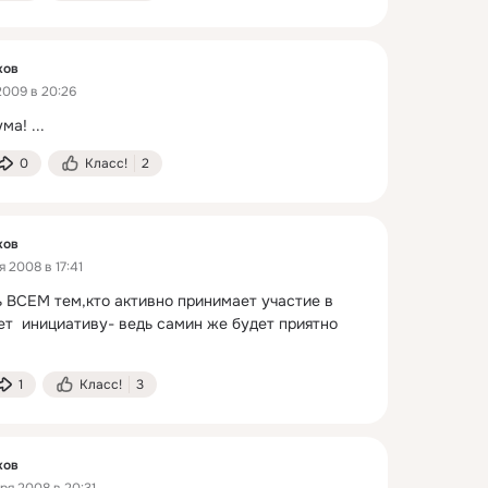
ков
2009 в 20:26
ума!
 ...
0
Класс!
2
ков
 2008 в 17:41
 ВСЕМ тем,кто активно принимает участие в 
ет  инициативу- ведь самин же будет приятно 
1
Класс!
3
ков
ря 2008 в 20:31