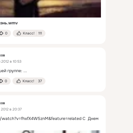
изнь.wmv
0
Класс!
111
ков
 2012 в 10:53
ей группе:
 ...
0
Класс!
37
ков
2012 в 20:37
/watch?v=fhxfX4W5znM&feature=related
С  Днем 