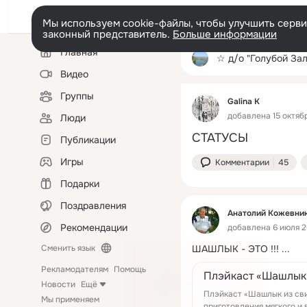
Мы используем cookie-файлы, чтобы улучшить сервис
законный представитель.
Больше информации
Левая
Главная
колонка
☆ д/о "Голубой За
Видео
Группы
Galina K
добавлена 15 октябр
Люди
СТАТУСЫ
Публикации
Игры
Комментарии
45
Подарки
Поздравления
Анатолий Кожевни
Рекомендации
добавлена 6 июля 2
Сменить язык
ШАШЛЫК - ЭТО !!!
 ...
Рекламодателям
Помощь
Плэйкаст «Шашлык 
Новости
Ещё
Плэйкаст «Шашлык из св
Мы применяем
приготовления мягкого и вкусног