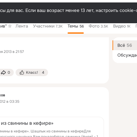
ы для вас. Если ваш возраст менее 13 лет, настроить cooki
лив" ☆
Лента
Участники
Темы
Фото
Видео
7.3K
56
3.5K
1K
Дополнитель
колонка
Всё
56
я 2013 в 21:57
Обсужда
0
Класс!
4
ков
012 в 03:35
из свинины в кефире»
инины в кефире». Шашлык из свинины в кефиреДля
о шашлыка Вам понадобятся: свинина (филе) - 1