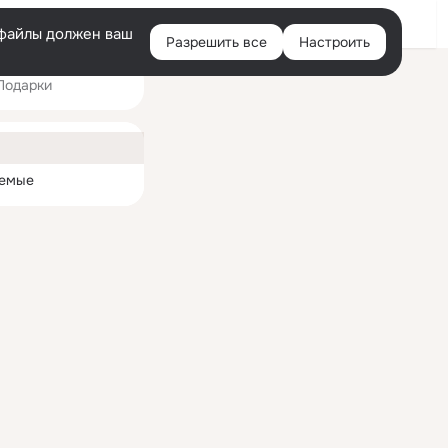
Войти
e-файлы должен ваш
Разрешить все
Настроить
Правая
Подарки
колонка
ная
емые