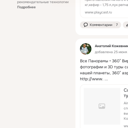
рекомендательные технологии
кг,кефир - 1,75 л,лук реп
Подробнее
www.playcast.ru
Комментарии
7
Анатолий Кожевни
добавлена 25 июня 
Все Панорамы • 360° Ви
фотографии и 3D туры с
нашей планеты, 360° aэ
http://www.
 ...
С
т
г
Ai
a
сп
A
вы
Ко
аэ
ww