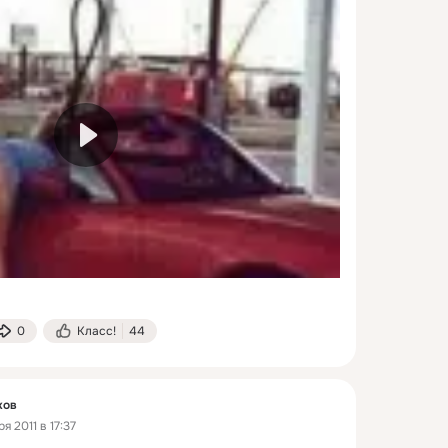
0
Класс!
44
ков
я 2011 в 17:37