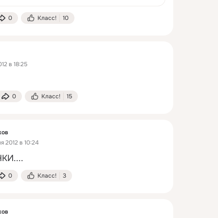
иболее интересных горо...
0
Класс!
10
12 в 18:25
0
Класс!
15
ков
я 2012 в 10:24
И....
0
Класс!
3
ков