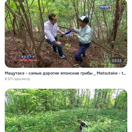
03:23
Мацутакэ - самые дорогие японские грибы _ Matsutake - the most expensive Japanes
8 571 просмотр