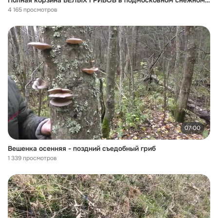
Полная корзина БЕЛЫХ ГРИБОВ в подмосковном снежном лесу! Фильм из цикла Грибанут
4 165 просмотров
07:00
Вешенка осенняя - поздний съедобный гриб
1 339 просмотров