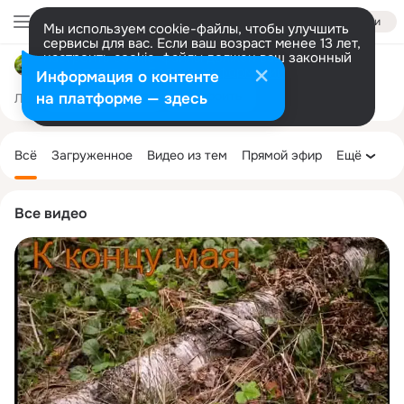
Войти
Мы используем cookie-файлы, чтобы улучшить
сервисы для вас. Если ваш возраст менее 13 лет,
настроить cookie-файлы должен ваш законный
Грибной Пенёк
представитель.
Больше информации
Информация о контенте
Разрешить все
Настроить
на платформе — здесь
Лента
Участники
Товары
Темы
Ещё
25K
7
6K
Дополнительная
колонка
Всё
Загруженное
Видео из тем
Прямой эфир
Ещё
Все видео