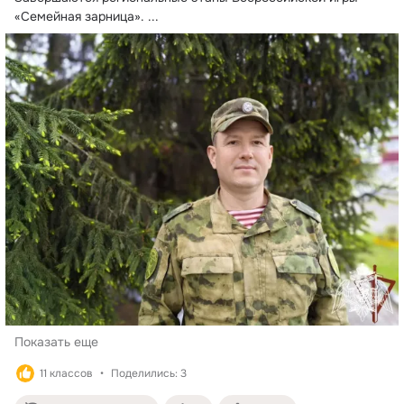
«Семейная зарница».
 ...
Показать еще
11 классов
Поделились: 3