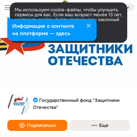
Войти
Мы используем cookie-файлы, чтобы улучшить
сервисы для вас. Если ваш возраст менее 13 лет,
настроить cookie-файлы должен ваш законный
представитель.
Больше информации
Информация о контенте
Разрешить все
Настроить
на платформе — здесь
Государственный фонд "Защитники
Отечества"
Подписаться
Еще