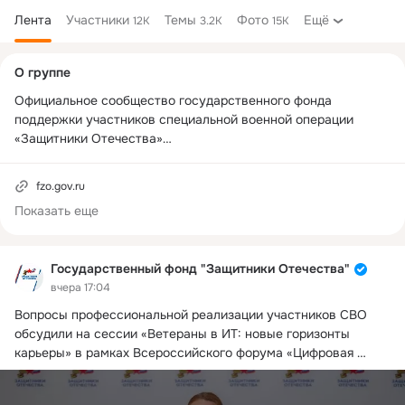
Лента
Участники
Темы
Фото
Ещё
12K
3.2K
15K
Дополнительная
О группе
колонка
Официальное сообщество государственного фонда 
поддержки участников специальной военной операции 
«Защитники Отечества»

Президент России Владимир Путин подписал указ о 
создании государственного фонда поддержки участников 
fzo.gov.ru
специальной военной операции «Защитники Отечества» 3 
Показать еще
апреля 2023 года.

Основной целью фонда является персональное социальное 
Государственный фонд "Защитники Отечества"
сопровождение ветеранов СВО, семей погибших и 
вчера 17:04
скончавшихся от ранений бойцов.

Фонд будет оказывать помощь в получении всех 
Вопросы профессиональной реализации участников СВО 
полагающихся мер поддержки, включающей медицинскую и 
обсудили на сессии «Ветераны в ИТ: новые горизонты 
социальную реабилитацию, лекарственное обеспечение, 
карьеры» в рамках Всероссийского форума «Цифровая 
психологическую помощь, технические средства 
эволюция» в Калуге.
 ...
реабилитации и санаторно-курортное лечение, а также 
переобучение и трудоустройство