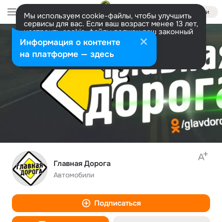
Войти
Мы используем cookie-файлы, чтобы улучшить
сервисы для вас. Если ваш возраст менее 13 лет,
настроить cookie-файлы должен ваш законный
представитель.
Больше информации
Информация о контенте
Разрешить все
Настроить
на платформе — здесь
Главная Дорога
Автомобили
Подписаться