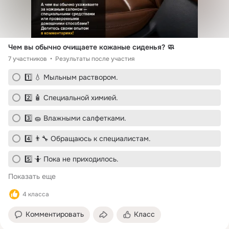
Чем вы обычно очищаете кожаные сиденья? 🧼
7 участников
Результаты после участия
1️⃣ 💧 Мыльным раствором.
2️⃣ 🧴 Специальной химией.
3️⃣ 🧽 Влажными салфетками.
4️⃣ 👨‍🔧 Обращаюсь к специалистам.
5️⃣ 🤷 Пока не приходилось.
Показать еще
4 класса
Комментировать
Класс