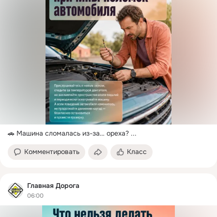
🎞️ Темы, которые актуальны.

Если для тебя машина - не просто транспорт, а часть жизни 

Главная дорога - это мы с тобой за рулём!
🚗 Машина сломалась из-за… ореха?
 ...
Комментировать
Класс
Главная Дорога
06:00