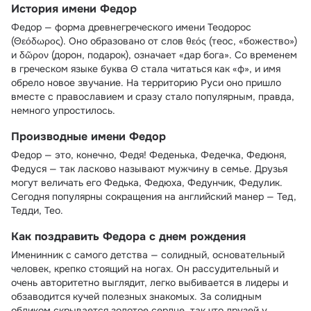
История имени Федор
Федор — форма древнегреческого имени Теодорос
(Θεόδωρος). Оно образовано от слов θεός (теос, «божество»)
и δῶρον (дорон, подарок), означает «дар бога». Со временем
в греческом языке буква Θ стала читаться как «ф», и имя
обрело новое звучание. На территорию Руси оно пришло
вместе с православием и сразу стало популярным, правда,
немного упростилось.
Производные имени Федор
Федор — это, конечно, Федя! Феденька, Федечка, Федюня,
Федуся — так ласково называют мужчину в семье. Друзья
могут величать его Федька, Федюха, Федунчик, Федулик.
Сегодня популярны сокращения на английский манер — Тед,
Тедди, Тео.
Как поздравить Федора с днем рождения
Именинник с самого детства — солидный, основательный
человек, крепко стоящий на ногах. Он рассудительный и
очень авторитетно выглядит, легко выбивается в лидеры и
обзаводится кучей полезных знакомых. За солидным
обликом скрывается золотое сердце, так что друзей у