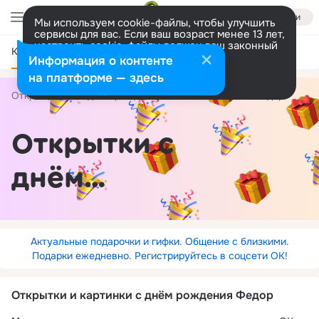
Войти
Мы используем cookie-файлы, чтобы улучшить
сервисы для вас. Если ваш возраст менее 13 лет,
настроить cookie-файлы должен ваш законный
Категории
представитель.
Больше информации
Информация о контенте
Разрешить все
Настроить
на платформе — здесь
Открытки
С днём рождения
по именам
Федор
Открытки с
днём
рождения
Федор
Актуальные подарочки и гифки. Общение с близкими.
Подарки ежедневно. Регистрируйтесь в соцсети ОК!
Открытки и картинки с днём рождения Федор