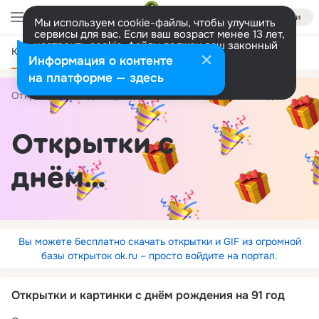
Войти
Мы используем cookie-файлы, чтобы улучшить
сервисы для вас. Если ваш возраст менее 13 лет,
настроить cookie-файлы должен ваш законный
Категории
представитель.
Больше информации
Информация о контенте
Разрешить все
Настроить
на платформе — здесь
Открытки
С днём рождения
по годам
91 год
Открытки с
днём
рождения на
91 год
Вы можете бесплатно скачать открытки и GIF из огромной
базы открыток ok.ru – просто войдите на портал.
Открытки и картинки с днём рождения на 91 год