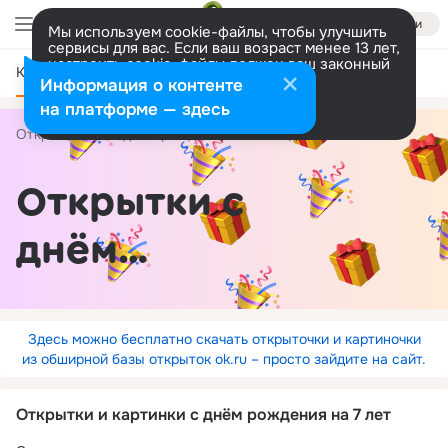
Войти
Мы используем cookie-файлы, чтобы улучшить
сервисы для вас. Если ваш возраст менее 13 лет,
настроить cookie-файлы должен ваш законный
Категории
представитель.
Больше информации
Информация о контенте
Разрешить все
Настроить
на платформе — здесь
Открытки
С днём рождения
по годам
7 лет
Открытки с
днём
рождения на 7
лет
Здесь можно бесплатно скачать открыточки и картиночки
из обширной базы открыток ok.ru – просто зайдите на сайт.
Открытки и картинки с днём рождения на 7 лет