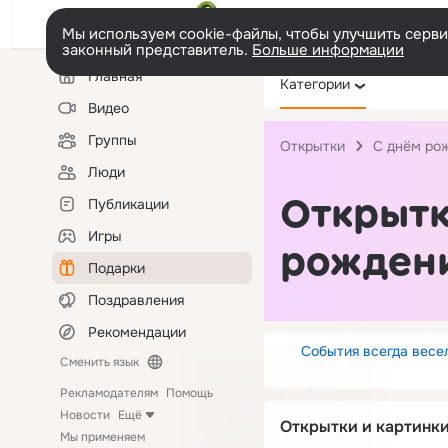
Мы используем cookie-файлы, чтобы улучшить сервис
законный представитель.
Больше информации
Левая
Главная
Категории
колонка
Видео
Группы
Открытки
С днём ро
Люди
Открытк
Публикации
Игры
рождени
Подарки
Поздравления
Рекомендации
События всегда весел
Сменить язык
Рекламодателям
Помощь
Новости
Ещё
Открытки и картинки
Мы применяем