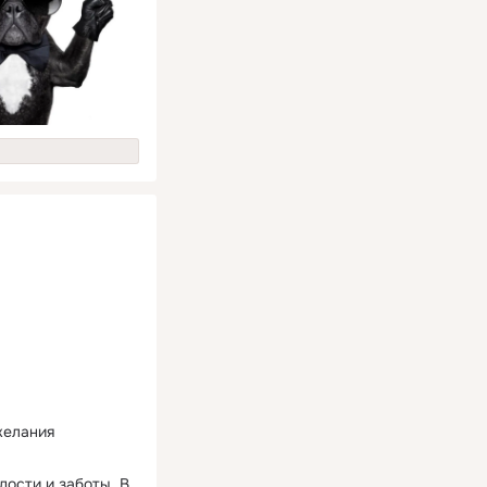
желания
дости и заботы. В