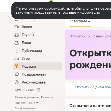
Мы используем cookie-файлы, чтобы улучшить сервис
законный представитель.
Больше информации
Левая
Главная
Категории
колонка
Видео
Группы
Открытки
С днём ро
Люди
Открытк
Публикации
Игры
рождени
Подарки
Поздравления
Рекомендации
Открытки с днём рож
Сменить язык
Рекламодателям
Помощь
Новости
Ещё
Открытки и картинки
Мы применяем