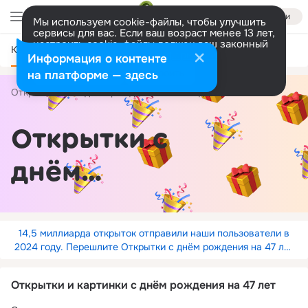
Войти
Мы используем cookie-файлы, чтобы улучшить
сервисы для вас. Если ваш возраст менее 13 лет,
настроить cookie-файлы должен ваш законный
Категории
представитель.
Больше информации
Информация о контенте
Разрешить все
Настроить
на платформе — здесь
Открытки
С днём рождения
по годам
47 лет
Открытки с
днём
рождения на
47 лет
14,5 миллиарда открыток отправили наши пользователи в
2024 году. Перешлите Открытки с днём рождения на 47 лет
знакомым.
Открытки и картинки с днём рождения на 47 лет