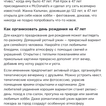
чтиво," когда ему было 47 лет. Рэй Крок в 47 лет
присоединился к McDonald's и сделал эту сеть всемирно
известной. Жанна Кальман, дожившая до 122 лет, в 47 лет
открыла для себя новое хобби – фехтование, доказав, что
никогда не поздно попробовать что-то новое.
Как организовать день рождения на 47 лет
Для каждого празднование дня рождения может выглядеть
по-разному. Домашний уютный ужин — прекрасный вариант
для семейного человека. Накройте стол любимыми
блюдами, создайте атмосферу с помощью свечей и
украшений. Открытки с теплыми пожеланиями или
прикольные картинки прекрасно дополнят этот вечер,
добавив ему нотку радости и уюта.
Если именинник предпочитает активный отдых, организуйте
тематическую вечеринку с друзьями. Можно устроить квест,
тематические конкурсы или фотосессию, украсив
помещение яркими открытками и картинками. Для
любителей уединения хорошим вариантом станет релакс-
день: поход в спа-салон, прогулка на природе или занятие
любимым хобби. Даже романтический ужин вдвоем или
поездка за город создадут особенную атмосферу