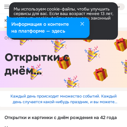
Войти
Мы используем cookie-файлы, чтобы улучшить
сервисы для вас. Если ваш возраст менее 13 лет,
настроить cookie-файлы должен ваш законный
Категории
представитель.
Больше информации
Информация о контенте
Разрешить все
Настроить
на платформе — здесь
Открытки
С днём рождения
по годам
42 года
Открытки с
днём
рождения на
42 года
Каждый день происходит множество событий. Каждый
день случается какой-нибудь праздник, и вы можете
подарить открытку знакомым.
Открытки и картинки с днём рождения на 42 года