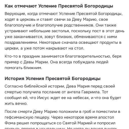
Как отмечают Успение Пресвятой Богородицы
Верующие, когда отмечают Успение Пресвятой Богородицы,
ходят в церковь и ставят свечи за Деву Марию, свое
благополучие и благополучие родственников. Они также
устраивают небольшие застолья, поскольку пост в этот день
уже заканчивается, зовут близких, обмениваются с ними
поздравлениями. Некоторые сначала освещают продукты в
церкви, а уже потом накрывают на стол.
Кто-то в праздник занимается благотворительностью, беря
пример с Девы Марии. Она всегда побуждала людей
помогать ближним.
История Успения Пресвятой Богородицы
Согласно библейской истории, Дева Мария перед своей
смертью получила послание от ангела Гавриила. Тот
сообщил ей, что Иисус ждет ее на небесах, и что она будет
жить вечно.
После смерти Деву Марию положили в гроб и поместили в
гефсиманскую пещеру. Через некоторое время апостол
Фома решил попрощаться со Святой Марией и попросил
открыть проход в усыпальницу. Но когда он вошел внутрь,