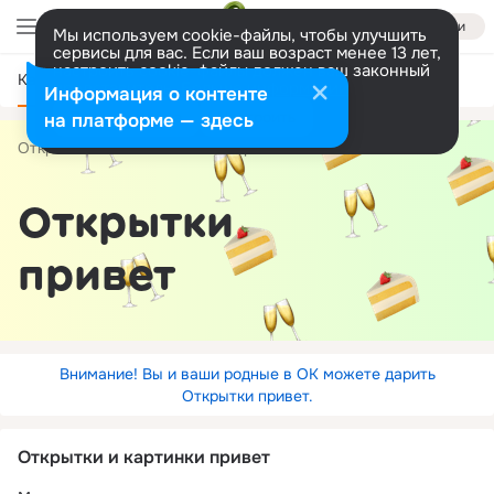
Войти
Мы используем cookie-файлы, чтобы улучшить
сервисы для вас. Если ваш возраст менее 13 лет,
настроить cookie-файлы должен ваш законный
Категории
представитель.
Больше информации
Информация о контенте
Разрешить все
Настроить
на платформе — здесь
Открытки
Пожелания
привет
Открытки
привет
Внимание! Вы и ваши родные в ОК можете дарить
Открытки привет.
Открытки и картинки привет