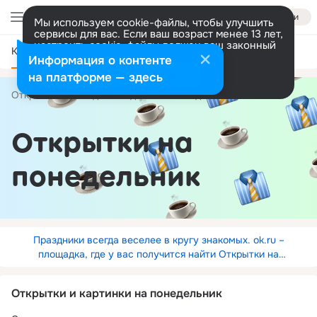
Войти
Мы используем cookie-файлы, чтобы улучшить
сервисы для вас. Если ваш возраст менее 13 лет,
настроить cookie-файлы должен ваш законный
Категории
представитель.
Больше информации
Информация о контенте
Разрешить все
Настроить
на платформе — здесь
Открытки
По дням недели
понедельник
Открытки на
понедельник
Праздники всегда веселее в кругу знакомых. ok.ru –
площадка, где у вас получится найти Открытки на
понедельник. Удачи!
Открытки и картинки на понедельник