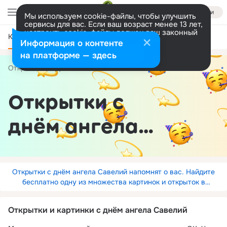
Войти
Мы используем cookie-файлы, чтобы улучшить
сервисы для вас. Если ваш возраст менее 13 лет,
настроить cookie-файлы должен ваш законный
Категории
представитель.
Больше информации
Информация о контенте
Разрешить все
Настроить
на платформе — здесь
Открытки
День Ангела
по имени
Савелий
Открытки с
днём ангела
Савелий
Открытки с днём ангела Савелий напомнят о вас. Найдите
бесплатно одну из множества картинок и открыток в
Одноклассниках.
Открытки и картинки с днём ангела Савелий