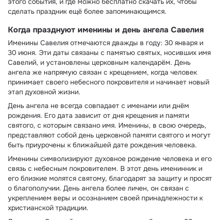
этого события, и где можно бесплатно скачать их, чтобы
сделать праздник ещё более запоминающимся.
Когда празднуют именины и день ангела Савелия
Именины Савелия отмечаются дважды в году: 30 января и
30 июня. Эти даты связаны с памятью святых, носивших имя
Савелий, и установлены церковным календарём. День
ангела же напрямую связан с крещением, когда человек
принимает своего небесного покровителя и начинает новый
этап духовной жизни.
День ангела не всегда совпадает с именами или днём
рождения. Его дата зависит от дня крещения и памяти
святого, с которым связано имя. Именины, в свою очередь,
представляют собой день церковной памяти святого и могут
быть приурочены к ближайшей дате рождения человека.
Именины символизируют духовное рождение человека и его
связь с небесным покровителем. В этот день именинник и
его близкие молятся святому, благодарят за защиту и просят
о благополучии. День ангела более личен, он связан с
укреплением веры и осознанием своей принадлежности к
христианской традиции.