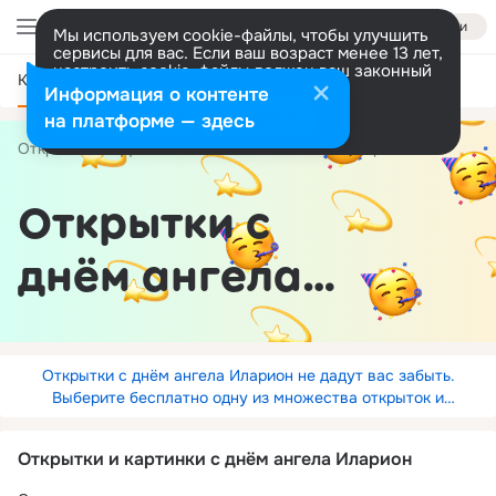
Войти
Мы используем cookie-файлы, чтобы улучшить
сервисы для вас. Если ваш возраст менее 13 лет,
настроить cookie-файлы должен ваш законный
Категории
представитель.
Больше информации
Информация о контенте
Разрешить все
Настроить
на платформе — здесь
Открытки
День Ангела
по имени
Иларион
Открытки с
днём ангела
Иларион
Открытки с днём ангела Иларион не дадут вас забыть.
Выберите бесплатно одну из множества открыток и
анимированных картинок в ОК.
Открытки и картинки с днём ангела Иларион