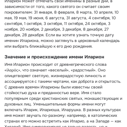
Иларион может отмечать свои именины в разные дни, в
зависимости от того, какого святого он считает своим
покровителем: 31 января, 8 февраля, 8 марта, 10 апреля, 10
мая, 19 мая, 19 июня, 6 августа, 31 августа, 4 сентября, 10
сентября, 1 октября, 3 октября, 11 октября, 24 октября, 3
ноября, 20 ноября, 2 декабря, 3 декабря, 8 декабря, 27
декабря, 28 декабря. Если вы хотите узнать точную дату
именин Илариона, можно заглянуть в церковный календарь
или выбрать ближайшую к его дню рождения.
Значение и происхождение имени Иларион
Имя Иларион происходит от древнегреческого слова
«ἱλαρός», что означает «веселый», «радостный». Оно
олицетворяет светлую, жизнерадостную личность и
ассоциируется с такими чертами, как доброта и открытость.
С древних времен Иларионы были известны своей
стойкостью духа и преданностью вере. Имя стало
популярным среди христианских святых, монашествующих и
духовных лиц. Уменьшительные формы имени могут
включать Иларик, Илариоша, Иларушка. В разных культурах
имя может звучать по-разному: например, в католических
странах его можно встретить как Иларио, а на Западе — как
Хиларий. Имя символизирует не только радость, но и