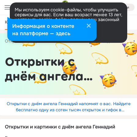
Войти
Мы используем cookie-файлы, чтобы улучшить
сервисы для вас. Если ваш возраст менее 13 лет,
настроить cookie-файлы должен ваш законный
Категории
представитель.
Больше информации
Информация о контенте
Разрешить все
Настроить
на платформе — здесь
Открытки
День Ангела
по имени
Геннадий
Открытки с
днём ангела
Геннадий
Открытки с днём ангела Геннадий напомнят о вас. Найдите
бесплатно одну из сотен тысяч открыток и гифок в
Одноклассниках.
Открытки и картинки с днём ангела Геннадий