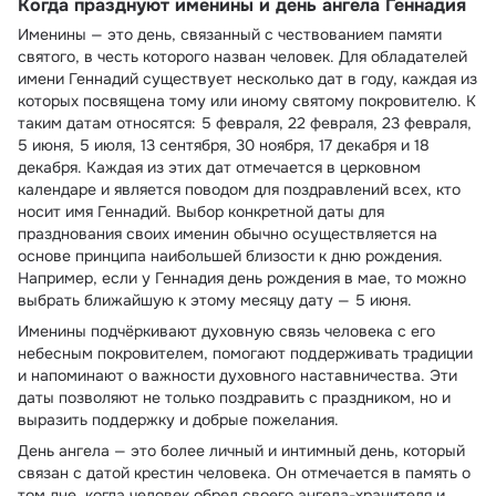
Когда празднуют именины и день ангела Геннадия
Именины — это день, связанный с чествованием памяти
святого, в честь которого назван человек. Для обладателей
имени Геннадий существует несколько дат в году, каждая из
которых посвящена тому или иному святому покровителю. К
таким датам относятся: 5 февраля, 22 февраля, 23 февраля,
5 июня, 5 июля, 13 сентября, 30 ноября, 17 декабря и 18
декабря. Каждая из этих дат отмечается в церковном
календаре и является поводом для поздравлений всех, кто
носит имя Геннадий. Выбор конкретной даты для
празднования своих именин обычно осуществляется на
основе принципа наибольшей близости к дню рождения.
Например, если у Геннадия день рождения в мае, то можно
выбрать ближайшую к этому месяцу дату — 5 июня.
Именины подчёркивают духовную связь человека с его
небесным покровителем, помогают поддерживать традиции
и напоминают о важности духовного наставничества. Эти
даты позволяют не только поздравить с праздником, но и
выразить поддержку и добрые пожелания.
День ангела — это более личный и интимный день, который
связан с датой крестин человека. Он отмечается в память о
том дне, когда человек обрел своего ангела-хранителя и