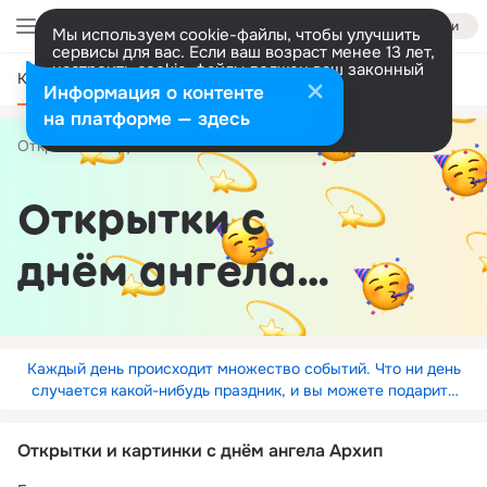
Войти
Мы используем cookie-файлы, чтобы улучшить
сервисы для вас. Если ваш возраст менее 13 лет,
настроить cookie-файлы должен ваш законный
Категории
представитель.
Больше информации
Информация о контенте
Разрешить все
Настроить
на платформе — здесь
Открытки
День Ангела
по имени
Архип
Открытки с
днём ангела
Архип
Каждый день происходит множество событий. Что ни день
случается какой-нибудь праздник, и вы можете подарить
открытку друзьям.
Открытки и картинки с днём ангела Архип