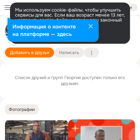
Войти
Мы используем cookie-файлы, чтобы улучшить
сервисы для вас. Если ваш возраст менее 13 лет,
настроить cookie-файлы должен ваш законный
представитель.
Больше информации
Георгий Михеев
Информация о контенте
Разрешить все
Настроить
на платформе — здесь
Москва
3 августа
Подробнее
Добавить в друзья
Написать
Список друзей и групп Георгия доступен только его
друзьям.
Фотографии