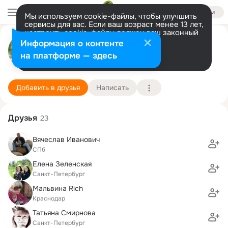
Войти
Мы используем cookie-файлы, чтобы улучшить
сервисы для вас. Если ваш возраст менее 13 лет,
настроить cookie-файлы должен ваш законный
Николай Геннадьев
представитель.
Больше информации
Информация о контенте
Разрешить все
Настроить
на платформе — здесь
Санкт-Петербург
4 февраля (44 года)
138 школа
Подробнее
Добавить в друзья
Написать
Друзья
23
Вячеслав Иванович
СПб
Елена Зеленская
Санкт-Петербург
Мальвина Rich
Краснодар
Татьяна Смирнова
Санкт-Петербург