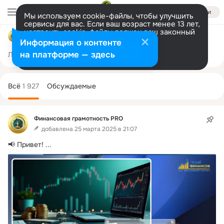
Войти
Мы используем cookie-файлы, чтобы улучшить
сервисы для вас. Если ваш возраст менее 13 лет,
настроить cookie-файлы должен ваш законный
Финансовая грамотность PRO
представитель.
Больше информации
Информация о контенте
Разрешить все
Настроить
на платформе — здесь
Лента
Участники
Товары
Темы
Ещё
4.1K
8
1.9K
Дополнительная
колонка
Всё
1 927
Обсуждаемые
Финансовая грамотность PRO
добавлена 25 марта 2025 в 21:07
📢 Привет!
 ...