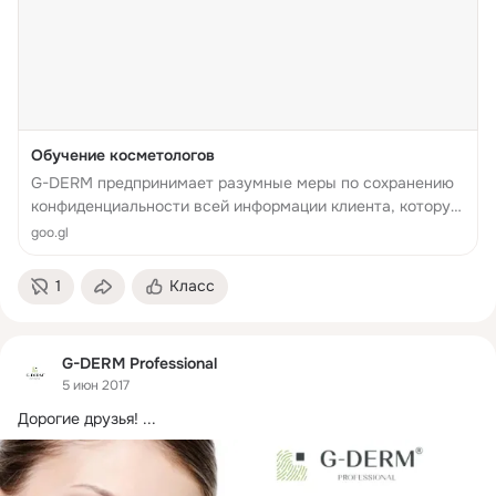
Обучение косметологов
G-DERM предпринимает разумные меры по сохранению
конфиденциальности всей информации клиента, которую
последний предоставляет в связи с получением доступа
goo.gl
к настоящему сайту. Однако, поскольку доступ к такой
информации может быть по...
1
Класс
G-DERM Professional
5 июн 2017
Дорогие друзья!
 ...