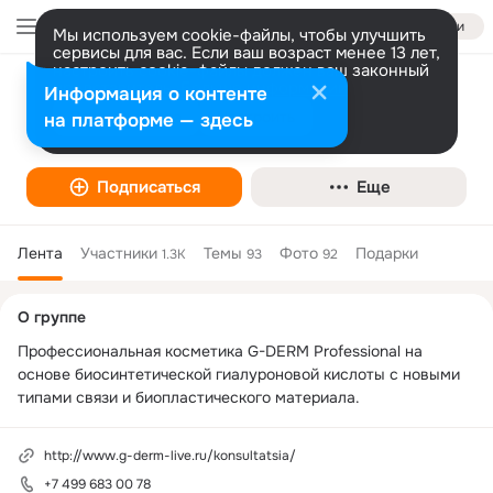
Войти
Мы используем cookie-файлы, чтобы улучшить
сервисы для вас. Если ваш возраст менее 13 лет,
настроить cookie-файлы должен ваш законный
представитель.
Больше информации
Информация о контенте
G-DERM Professional
Разрешить все
Настроить
на платформе — здесь
Подписаться
Еще
Лента
Участники
Темы
Фото
Подарки
1.3K
93
92
Дополнительная
О группе
колонка
Профессиональная косметика G-DERM Professional на 
основе биосинтетической гиалуроновой кислоты с новыми 
типами связи и биопластического материала.
http://www.g-derm-live.ru/konsultatsia/
+7 499 683 00 78