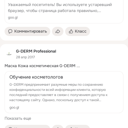
Уважаемый посетитель! Вы используете устаревший
браузер, чтобы страница работала правильно,
рекомендуется использовать современный браузер.
goo.gl
Комментировать
Класс
G-DERM Professional
28 апр 2017
Маска Кожа косметическая G-DERM
 ...
Обучение косметологов
G-DERM предпринимает разумные меры по сохранению
конфиденциальности всей информации клиента, которую
последний предоставляет в связи с получением доступа к
настоящему сайту. Однако, поскольку доступ к такой
информации может быть по...
goo.gl
Показать еще