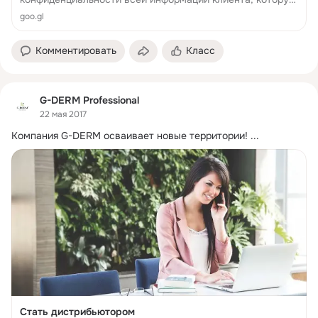
последний предоставляет в связи с получением доступа
goo.gl
к настоящему сайту. Однако, поскольку доступ к такой
информации может быть по...
Комментировать
Класс
G-DERM Professional
22 мая 2017
Компания G-DERM осваивает новые территории!
 ...
Стать дистрибьютором