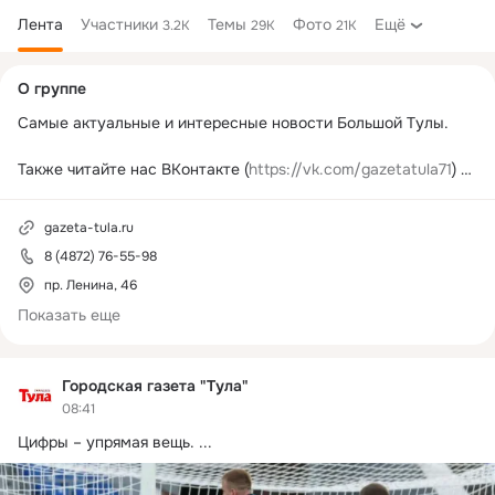
Лента
Участники
Темы
Фото
Ещё
3.2K
29K
21K
Дополнительная
О группе
колонка
Самые актуальные и интересные новости Большой Тулы.

Также читайте нас ВКонтакте (
https://vk.com/gazetatula71
) и 
Telegram (
https://t.me/gazetatula71
).
gazeta-tula.ru
8 (4872) 76-55-98
пр. Ленина, 46
Показать еще
Городская газета "Тула"
08:41
Цифры – упрямая вещь.
 ...