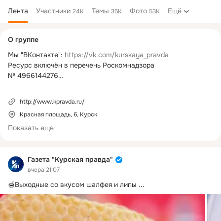
Лента
Участники
Темы
Фото
Ещё
24K
35K
53K
Дополнительная
О группе
колонка
Мы "ВКонтакте": 
https://vk.com/kurskaya_pravda
Ресурс включён в перечень Роскомнадзора

https://gosuslugi.ru/snet/679238e658ab2221b0d3cebe
http://www.kpravda.ru/
Красная площадь, 6, Курск
Показать еще
Газета "Курская правда"
вчера 21:07
🍯Выходные со вкусом шалфея и липы
 ...