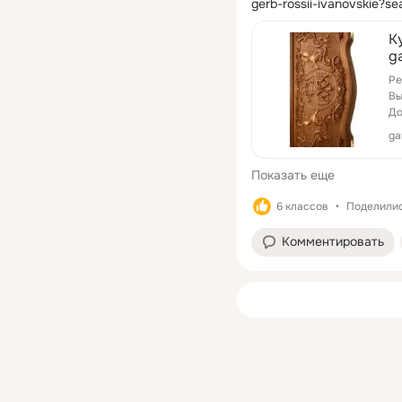
gerb-rossii-ivanovskie?
К
ga
Ре
Вы
До
ga
Показать еще
6 классов
Поделилис
Комментировать