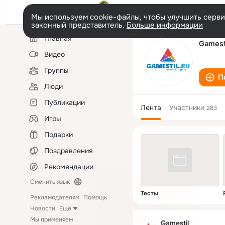
Мы используем cookie-файлы, чтобы улучшить сервис
законный представитель.
Больше информации
Левая
Главная
колонка
Gamest
Видео
Группы
П
Люди
Публикации
Лента
Участники
283
Игры
Подарки
Поздравления
Рекомендации
Сменить язык
Тесты
Рекламодателям
Помощь
Новости
Ещё
Мы применяем
Gamestil