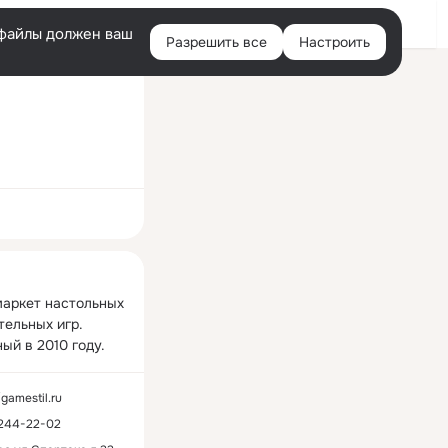
Войти
e-файлы должен ваш
Разрешить все
Настроить
Правая
колонка
ная
аркет настольных 
ельных игр. 
ый в 2010 году.
/gamestil.ru
-244-22-02