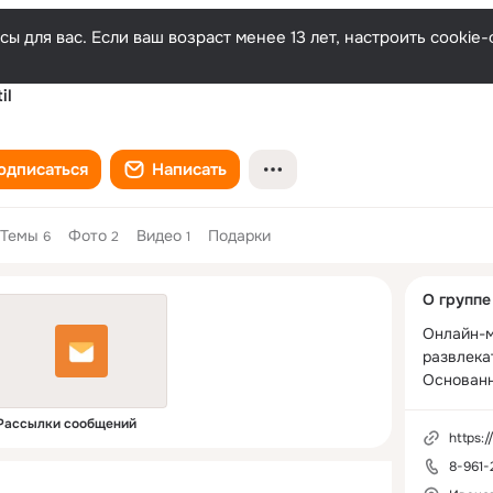
ы для вас. Если ваш возраст менее 13 лет, настроить cooki
il
одписаться
Написать
Темы
Фото
Видео
Подарки
6
2
1
Дополнитель
О группе
колонка
Онлайн-м
развлекат
Основанн
Рассылки сообщений
https:/
8-961