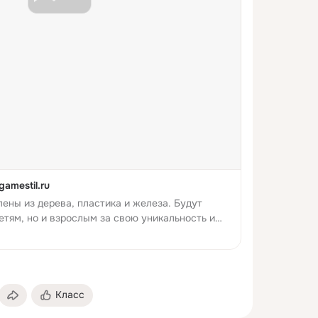
amestil.ru
ены из дерева, пластика и железа. Будут
етям, но и взрослым за свою уникальность и
изкие цены сделают их доступными, а
ы заставят прослу...
Класс