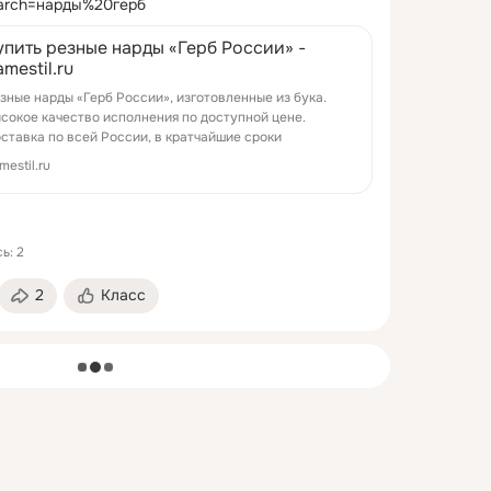
search=нарды%20герб
упить резные нарды «Герб России» -
mestil.ru
зные нарды «Герб России», изготовленные из бука.
сокое качество исполнения по доступной цене.
ставка по всей России, в кратчайшие сроки
mestil.ru
ь: 2
2
Класс
загрузка