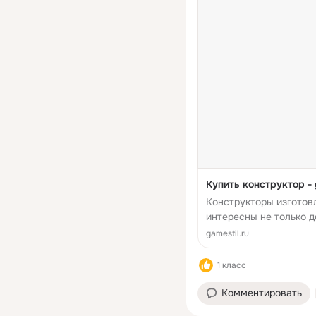
Купить конструктор - g
Конструкторы изготовл
интересны не только д
сложность в сборке. Н
gamestil.ru
качественные материал
1 класс
Комментировать