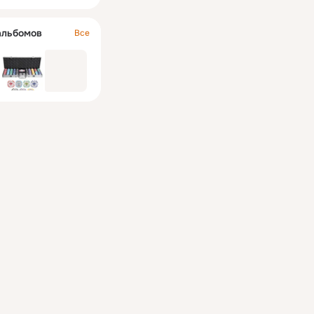
альбомов
Все