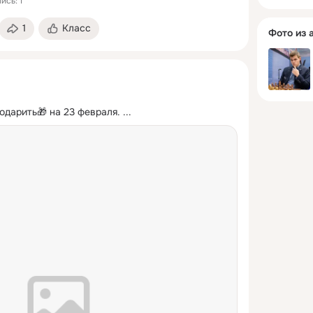
ись: 1
1
Класс
Фото из 
одарить🎁 на 23 февраля.
 ...