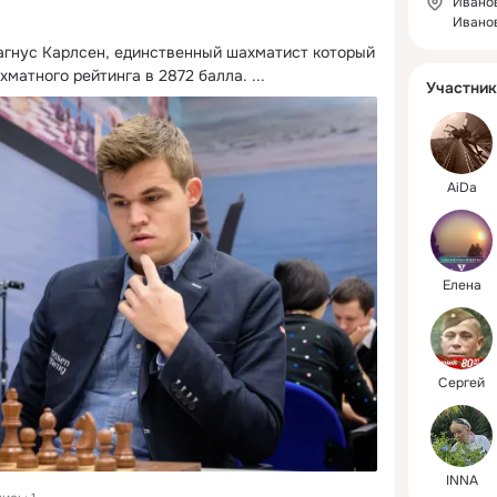
Иванов
Ивано
агнус Карлсен, единственный шахматист который 
хматного рейтинга в 2872 балла.
 ...
Участник
AiDa
Елена
Сергей
INNA