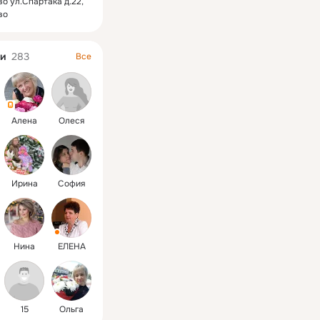
о ул.Спартака д.22,
во
и
283
Все
Алена
Олеся
Ирина
София
Нина
ЕЛЕНА
15
Ольга