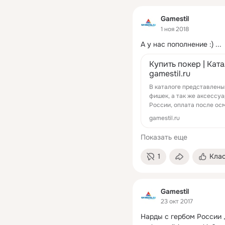
Gamestil
1 ноя 2018
А у нас пополнение :)
 ...
Купить покер | Кат
gamestil.ru
В каталоге представлены 
фишек, а так же аксессуа
России, оплата после ос
gamestil.ru
Показать еще
1
Кла
Gamestil
23 окт 2017
Нарды с гербом России 