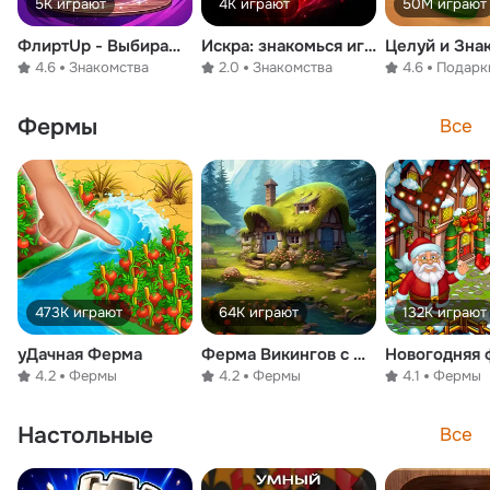
5K играют
4K играют
50M играют
ФлиртUp - Выбирашки
Искра: знакомься играя
Целуй и Зна
4.6
Знакомства
2.0
Знакомства
4.6
Подарк
Фермы
Все
473K играют
64K играют
132K играют
уДачная Ферма
Ферма Викингов с Драконами
4.2
Фермы
4.2
Фермы
4.1
Фермы
Настольные
Все