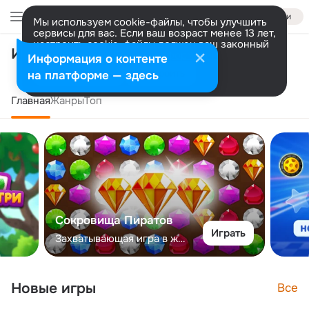
Войти
Мы используем cookie-файлы, чтобы улучшить
сервисы для вас. Если ваш возраст менее 13 лет,
Игры
настроить cookie-файлы должен ваш законный
Игры в Одноклассниках
представитель.
Больше информации
Информация о контенте
Разрешить все
Настроить
на платформе — здесь
Главная
Жанры
Топ
Сокровища Пиратов
рать
Играть
Захватывающая игра в жанре "три в ряд". Пройдите все уровни, чтобы отыскать сокровища в разных уголках мира и стать известным пиратом! Отыщите все сокровища пиратов!
Новые игры
Все