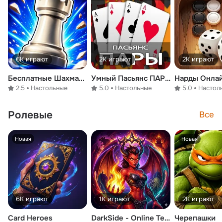
6K играют
2K играют
2K играют
Бесплатные Шахматы
Умный Пасьянс ПАРЫ
Нарды Онла
2.5
Настольные
5.0
Настольные
5.0
Настол
Ролевые
Все
Новая
Новая
6K играют
1K играют
2K играют
Card Heroes
DarkSide - Online Text RPG
Черепашки