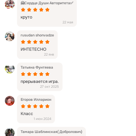
🤗Сердце Души Авторитета✅
круто
22 мая
rusudan shonvadze
ИНТЕТЕСНО
22 янв
Татьяна Фунтяева
прерывается игра.
27 окт 2025
Егоров Илларион
Класс
1 июн 2024
Тамара Шаблинская( Добролович)