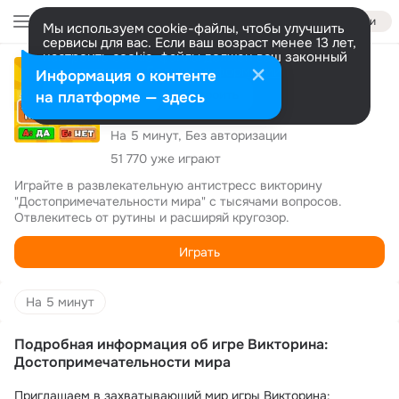
Войти
Мы используем cookie-файлы, чтобы улучшить
сервисы для вас. Если ваш возраст менее 13 лет,
настроить cookie-файлы должен ваш законный
4.4
представитель.
Больше информации
Информация о контенте
Викторина: Достопримечательности
Разрешить все
Настроить
на платформе — здесь
мира
На 5 минут, Без авторизации
51 770 уже играют
Играйте в развлекательную антистресс викторину 
"Достопримечательности мира" с тысячами вопросов.

Отвлекитесь от рутины и расширяй кругозор.
Играть
На 5 минут
Подробная информация об игре Викторина:
Достопримечательности мира
Приглашаем в захватывающий мир игры Викторина: