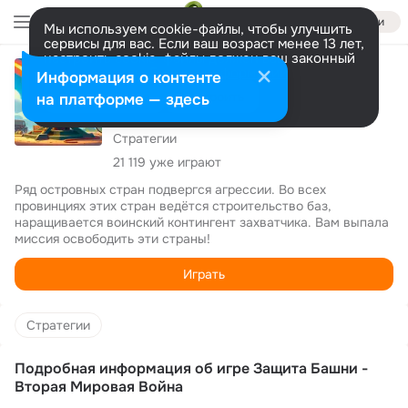
Войти
Мы используем cookie-файлы, чтобы улучшить
сервисы для вас. Если ваш возраст менее 13 лет,
настроить cookie-файлы должен ваш законный
3.7
представитель.
Больше информации
Информация о контенте
Защита Башни - Вторая Мировая
Разрешить все
Настроить
на платформе — здесь
Война
Стратегии
21 119 уже играют
Ряд островных стран подвергся агрессии. Во всех 
провинциях этих стран ведётся строительство баз, 
наращивается воинский контингент захватчика. Вам выпала 
миссия освободить эти страны!
Играть
Стратегии
Подробная информация об игре Защита Башни -
Вторая Мировая Война