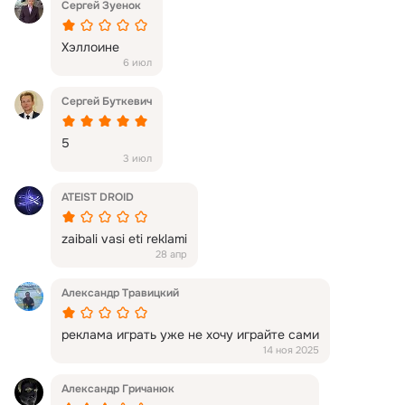
Сергей Зуенок
Хэллоине
6 июл
Сергей Буткевич
5
3 июл
ATEIST DROID
zaibali vasi eti reklami
28 апр
Александр Травицкий
реклама играть уже не хочу играйте сами
14 ноя 2025
Александр Гричанюк