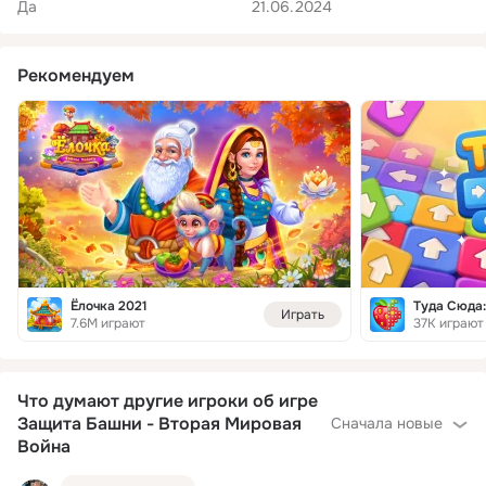
Да
21.06.2024
Рекомендуем
Ёлочка 2021
Туда Сюда:
Играть
7.6M играют
37K играют
Что думают другие игроки об игре
Защита Башни - Вторая Мировая
Сначала новые
Война