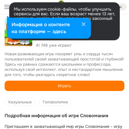
Войти
Мы используем cookie-файлы, чтобы улучшить
сервисы для вас. Если ваш возраст менее 13 лет,
настроить cookie-файлы должен ваш законный
3.0
представитель.
Больше информации
Информация о контенте
Словомания
Разрешить все
Настроить
на платформе — здесь
Казуальные
41 748 уже играют
Новая развивающая игра покоряет умы и сердца тысяч 
пользователей своей захватывающей простотой и глубиной! 
Здесь на равных сражаются школьники и профессора, 
используя свой интеллект, опыт и нестандартное мышление 
для того, чтобы разгадать секретное слово!
Играть
Казуальные
Головоломки
Подробная информация об игре Словомания
Приглашаем в захватывающий мир игры Словомания – игру