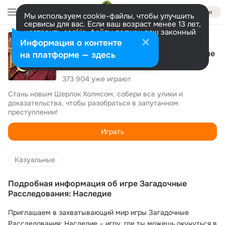
Войти
Мы используем cookie-файлы, чтобы улучшить
сервисы для вас. Если ваш возраст менее 13 лет,
настроить cookie-файлы должен ваш законный
4.4
представитель.
Больше информации
Информация о контенте
Загадочные Расследования: Наследие
Разрешить все
Настроить
на платформе — здесь
Казуальные
373 904 уже играют
Стань новым Шерлок Холмсом, собери все улики и 
доказательства, чтобы разобраться в запутанном 
преступлении! 
Играть
Казуальные
Подробная информация об игре Загадочные
Расследования: Наследие
Приглашаем в захватывающий мир игры Загадочные
Расследования: Наследие – игру, где ты можешь окунуться в